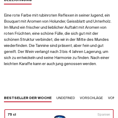
BEZEICHNUNG
Eine rote Farbe mit rubinroten Reflexen in seiner Jugend, ein
Bouquet mit Aromen von Holunder, Geissblatt und Unterholz.
Im Mund ein frischer und lieblicher Auftakt mit Aromen von
roten Früchten, eine schöne Fülle, die sich gut mit der
schönen Struktur verbindet, die wir in der Mitte des Mundes
wiederfinden. Die Tannine sind präsent, aber fein und gut
gereift. Der Wein verlangt nach 3 bis 4 Jahren Lagerung, um
sich zu entwickeln und seine Harmonie zu finden. Nach einer
leichten Karaffe kann er auch jung genossen werden.
BESTSELLER DER WOCHE
UNDEFINED
VORSCHLÄGE
VOM 
75 cl
Spanien