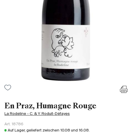
Frankreich
Italien
Spanien
Südafrika
Deutschand
Argentinien
Australien
Österreich
Brasilien
Chili
USA
Ungarn
En Praz, Humagne Rouge
Libanon
La Rodeline - C. & Y. Roduit-Défayes
Neuseeland
Art.
18786
Portugal
Auf Lager, geliefert zwischen
10.08
und
16.08
.