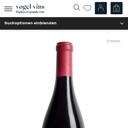
0
Navigation
zeigen
Suchoptionen einblenden
Fr
De
Unsere Weine
Schweiz
Champagner
Weissweine
Roséweine
Rotweine
Schaumweine
Spirituosen
Diverse
Unsere Weine nach Ländern
Schweiz