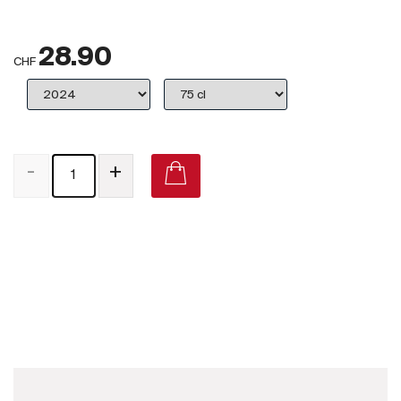
Großbritannien
28.90
Subskriptionsweine
CHF
2025
Promotionen
-
+
Degustationspakete
Checkout
Combe d'Enfer Valais Cornalin 2015 on Vivino
Bio-Weine
Demeter-Weine
Natur-Weine
Neuheiten