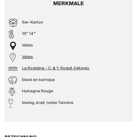
MERKMALE
Produzenten
6er-Karton
Wir über uns
16° 14°
Die Firma
{{Si
Valais
News
Valais
E-Katalog
AGB
La Rodeline - C. & Y. Roduit-Défayes
Elevé en barrique
Humagne Rouge
blumig, breit, noble Tannine