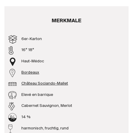
Produzenten
MERKMALE
Wir über uns
Die Firma
6er-Karton
{{Si
News
16° 18°
E-Katalog
Haut-Médoc
AGB
Bordeaux
Château Sociando-Mallet
Elevé en barrique
Cabernet Sauvignon, Merlot
14 %
harmonisch, fruchtig, rund