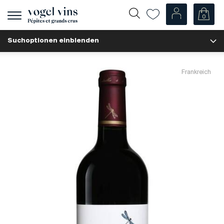
0
Navigation
zeigen
Suchoptionen einblenden
Fr
De
Unsere Weine
Frankreich
Champagner
Weissweine
Roséweine
Rotweine
Schaumweine
Spirituosen
Diverse
Unsere Weine nach Ländern
Schweiz