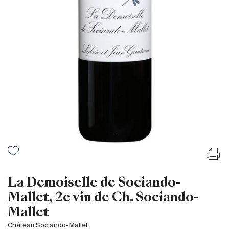
Frankreich
Italien
Spanien
Südafrika
Deutschand
Argentinien
Australien
Österreich
Brasilien
Chili
USA
Ungarn
La Demoiselle de Sociando-
Libanon
Mallet, 2e vin de Ch. Sociando-
Neuseeland
Mallet
Portugal
Château Sociando-Mallet