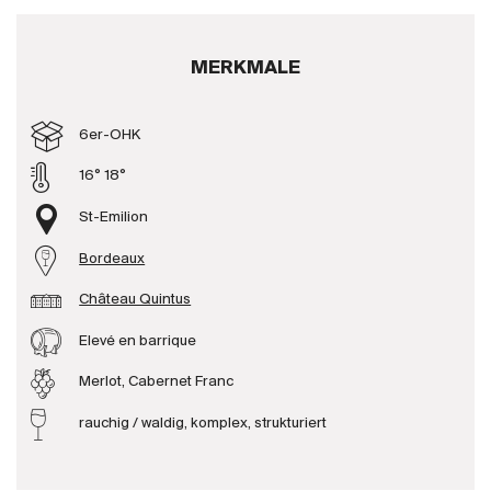
Produzenten
MERKMALE
Wir über uns
6er-OHK
Die Firma
{{Si
News
16° 18°
E-Katalog
St-Emilion
AGB
Bordeaux
Château Quintus
Elevé en barrique
Merlot, Cabernet Franc
rauchig / waldig, komplex, strukturiert