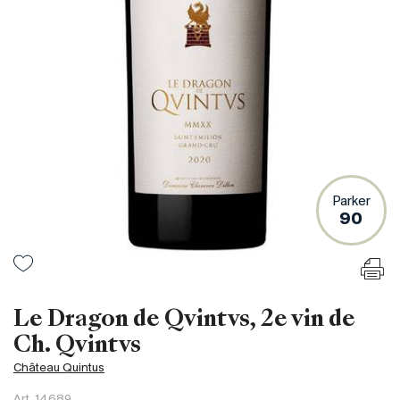
Frankreich
Italien
Spanien
Südafrika
Deutschand
Argentinien
Australien
Österreich
Parker
90
Brasilien
Chili
USA
Ungarn
Le Dragon de Qvintvs, 2e vin de
Libanon
Ch. Qvintvs
Neuseeland
Château Quintus
Portugal
Art.
14689