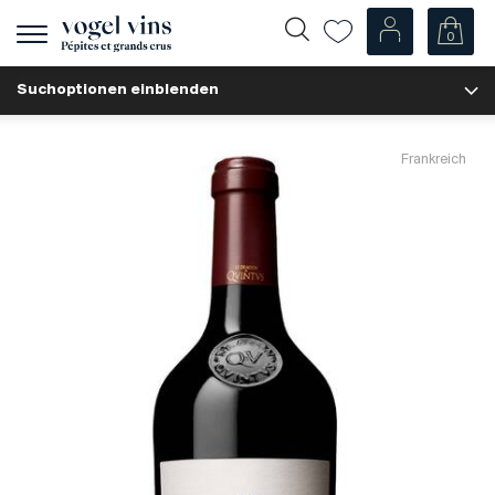
0
Navigation
zeigen
Suchoptionen einblenden
Fr
De
Unsere Weine
Frankreich
Champagner
Weissweine
Roséweine
Rotweine
Schaumweine
Spirituosen
Diverse
Unsere Weine nach Ländern
Schweiz