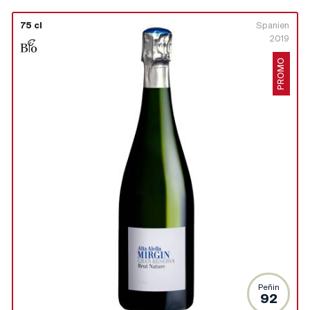
75 cl
Spanien
2019
PROMO
Peñin
92