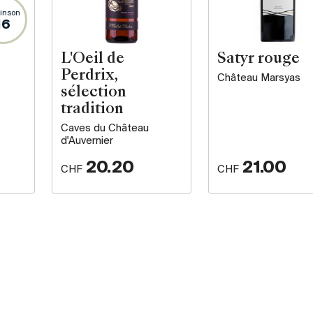
inson
16
L'Oeil de
Satyr rouge
Perdrix,
Château Marsyas
sélection
tradition
Caves du Château
d'Auvernier
20.20
21.00
CHF
CHF