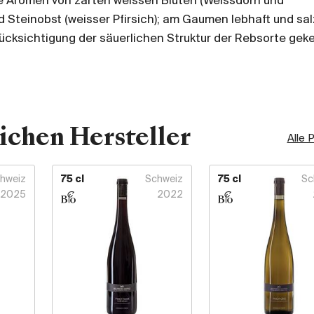
e Aromen von zarten weissen Blüten (Weissdorn und
 Steinobst (weisser Pfirsich); am Gaumen lebhaft und salz
ücksichtigung der säuerlichen Struktur der Rebsorte geke
ichen Hersteller
Alle 
hweiz
75 cl
Schweiz
75 cl
Sc
2025
2022