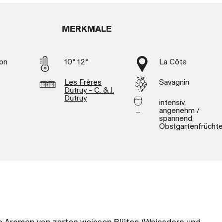
MERKMALE
on
10° 12°
La Côte
Les Frères
Savagnin
Dutruy - C. & J.
Dutruy
intensiv,
angenehm /
spannend,
Obstgartenfrücht