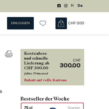
Fr
De
EINLOGGEN
CHF
0.00
0
Kostenlose
und schnelle
CHF
Lieferung ab
300.00
CHF 300.00
(ohne Primeurs)
Rabatt auf volle Kartons
08
.
Bestseller der Woche
75 cl
Spanien