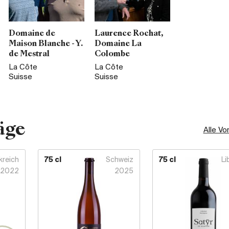
Domaine de
Laurence Rochat,
Maison Blanche - Y.
Domaine La
de Mestral
Colombe
La Côte
La Côte
Suisse
Suisse
äge
Alle Vo
kreich
75 cl
Schweiz
75 cl
Li
2022
2025