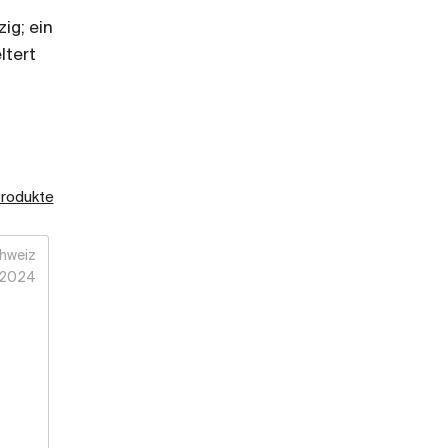
ig; ein
ltert
Produkte
hweiz
2024