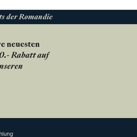
ts der Romandie
re neuesten
20.- Rabatt auf
unseren
hlung