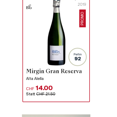
2019
PROMO
Peñin
92
Mirgin Gran Reserva
Alta Alella
14.00
CHF
Statt
CHF 21.50