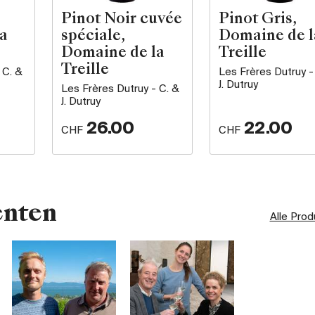
Pinot Noir cuvée
Pinot Gris,
a
spéciale,
Domaine de l
Domaine de la
Treille
Treille
 C. &
Les Frères Dutruy -
J. Dutruy
Les Frères Dutruy - C. &
J. Dutruy
26.00
22.00
CHF
CHF
enten
Alle Pro