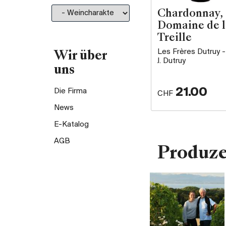
Chardonnay,
Domaine de l
Treille
Les Frères Dutruy -
Wir über
J. Dutruy
uns
21.00
Die Firma
CHF
News
E-Katalog
AGB
Produz