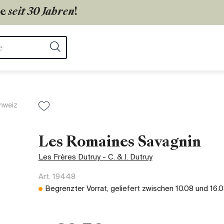
ie
seit 30 Jahren
!
ter
Suchen
hweiz
Les Romaines Savagnin
Les Frères Dutruy - C. & J. Dutruy
Art.
19448
Begrenzter Vorrat, geliefert zwischen
10.08
und
16.