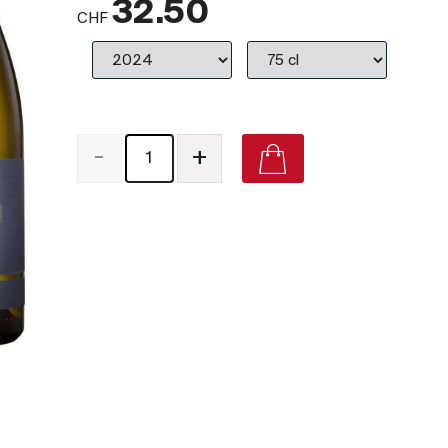
32.50
CHF
-
+