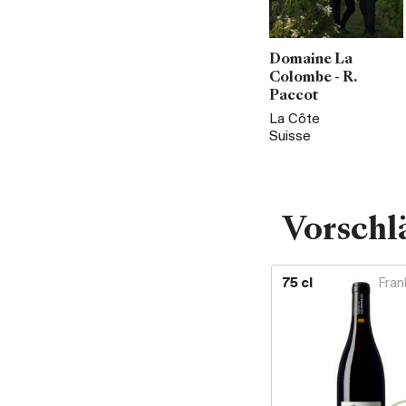
Domaine La
Colombe - R.
Paccot
La Côte
Suisse
Vorschl
75 cl
Fran