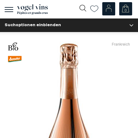
0
Navigation
zeigen
Suchoptionen einblenden
Fr
De
Unsere Weine
Frankreich
Champagner
Weissweine
Roséweine
Rotweine
Schaumweine
Spirituosen
Diverse
Unsere Weine nach Ländern
Schweiz