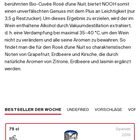
berühmten Bio-Cuvée Rosé d'une Nuit, bietet NOOH somit
einen unverfälschten Genuss mit dem Plus an Leichtigkeit (nur
3,5 g Restzucker). Um dieses Ergebnis zu erzielen, wird der im
Wein enthaltene Alkohol durch Vakuumdestillation extrahiert,
d. h. eine Verdampfung bei maximal 35-40 °C, um den Wein
nicht zu verändern und alle seine Aromen zu bewahren. So
findet man die für den Rosé d'une Nuit so charakteristischen
Noten von Grapefruit, Erdbeere und Kirsche, die durch
natürliche Aromen von Zitrone, Erdbeere und Jasmin ergänzt
werden.
BESTSELLER DER WOCHE
UNDEFINED
VORSCHLÄGE
VOM 
75 cl
Spanien
2019