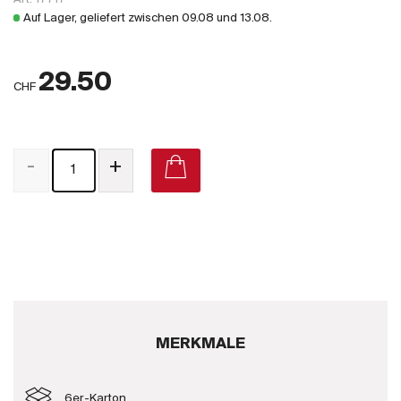
Großbritannien
Auf Lager, geliefert zwischen
09.08
und
13.08
.
Subskriptionsweine
29.50
2025
CHF
Promotionen
-
+
Degustationspakete
Checkout
Bio-Weine
Demeter-Weine
Natur-Weine
MERKMALE
Neuheiten
6er-Karton