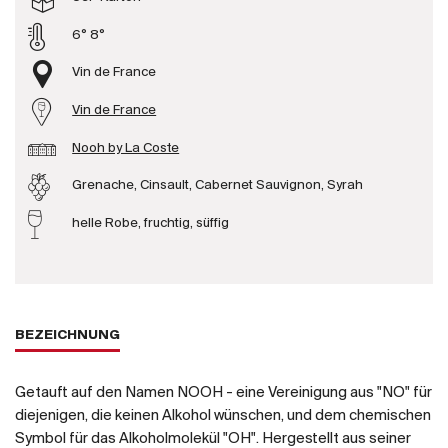
Produzenten
6° 8°
Vin de France
Wir über uns
Vin de France
Die Firma
{{Si
Nooh by La Coste
News
Grenache, Cinsault, Cabernet Sauvignon, Syrah
E-Katalog
AGB
helle Robe, fruchtig, süffig
BEZEICHNUNG
Getauft auf den Namen NOOH - eine Vereinigung aus "NO" für
diejenigen, die keinen Alkohol wünschen, und dem chemischen
Symbol für das Alkoholmolekül "OH". Hergestellt aus seiner