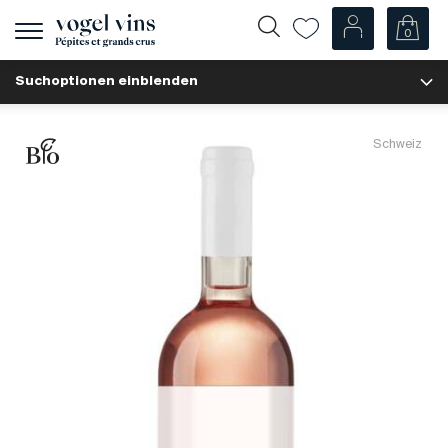
0
Navigation
zeigen
Suchoptionen einblenden
Fr
De
Unsere Weine
Schweiz
Champagner
Weissweine
Roséweine
Rotweine
Schaumweine
Spirituosen
Diverse
Unsere Weine nach Ländern
Schweiz