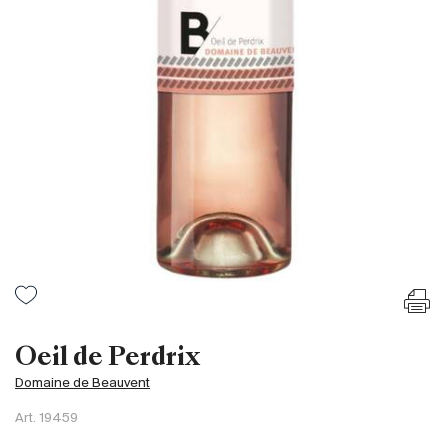
Frankreich
Italien
Spanien
Südafrika
Deutschand
Argentinien
Australien
Österreich
Brasilien
Chili
USA
Ungarn
Oeil de Perdrix
Libanon
Domaine de Beauvent
Neuseeland
Art.
19459
Portugal