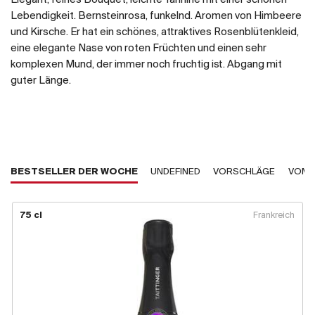
Lebendigkeit. Bernsteinrosa, funkelnd. Aromen von Himbeere
und Kirsche. Er hat ein schönes, attraktives Rosenblütenkleid,
eine elegante Nase von roten Früchten und einen sehr
komplexen Mund, der immer noch fruchtig ist. Abgang mit
guter Länge.
BESTSELLER DER WOCHE
UNDEFINED
VORSCHLÄGE
VOM 
75 cl
Frankreich