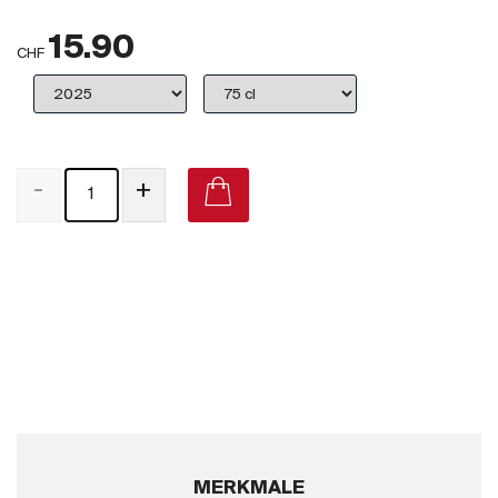
Großbritannien
15.90
CHF
Subskriptionsweine
2025
Promotionen
-
+
Degustationspakete
Checkout
Domaine des Curiades Rosé de Gamay on Vivino
Bio-Weine
Demeter-Weine
Natur-Weine
Neuheiten
MERKMALE