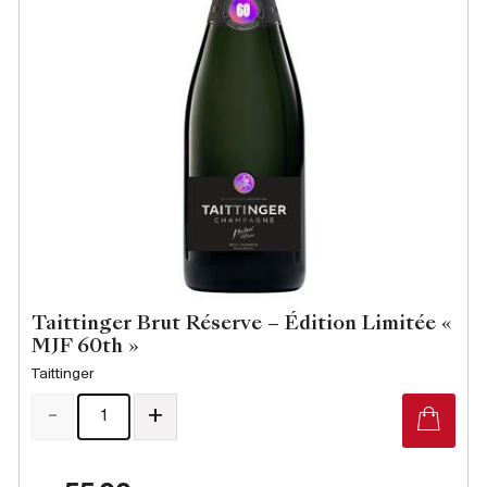
Taittinger Brut Réserve – Édition Limitée «
MJF 60th »
Taittinger
-
+