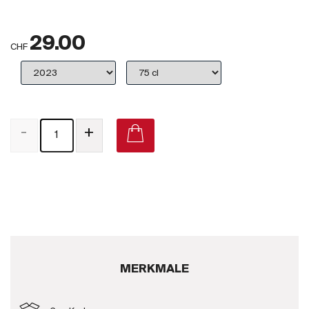
Großbritannien
29.00
Subskriptionsweine
CHF
2025
Promotionen
-
+
Degustationspakete
Checkout
Bio-Weine
Demeter-Weine
Natur-Weine
MERKMALE
Neuheiten