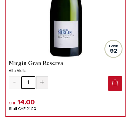
Peñin
92
Mirgin Gran Reserva
Alta Alella
-
+
14.00
CHF
Statt
CHF 21.50