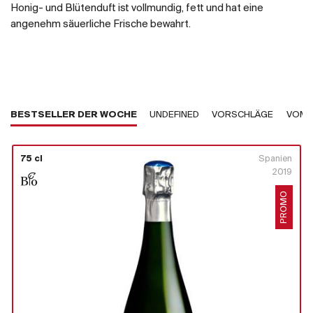
Honig- und Blütenduft ist vollmundig, fett und hat eine
angenehm säuerliche Frische bewahrt.
BESTSELLER DER WOCHE
UNDEFINED
VORSCHLÄGE
VOM 
75 cl
Spanien
2019
PROMO