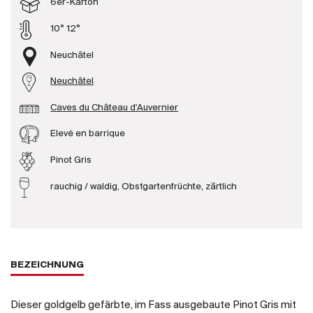
6er-Karton
Produzenten
10° 12°
Neuchâtel
Wir über uns
Neuchâtel
Die Firma
{{Si
Caves du Château d'Auvernier
News
E-Katalog
Elevé en barrique
AGB
Pinot Gris
rauchig / waldig, Obstgartenfrüchte, zärtlich
BEZEICHNUNG
Dieser goldgelb gefärbte, im Fass ausgebaute Pinot Gris mit