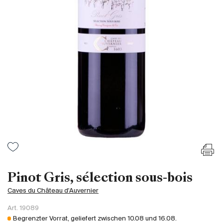
Frankreich
Italien
Spanien
Südafrika
Deutschand
Argentinien
Australien
Österreich
Brasilien
Chili
USA
Ungarn
Pinot Gris, sélection sous-bois
Libanon
Caves du Château d'Auvernier
Neuseeland
Art.
19089
Portugal
Begrenzter Vorrat, geliefert zwischen
10.08
und
16.08
.