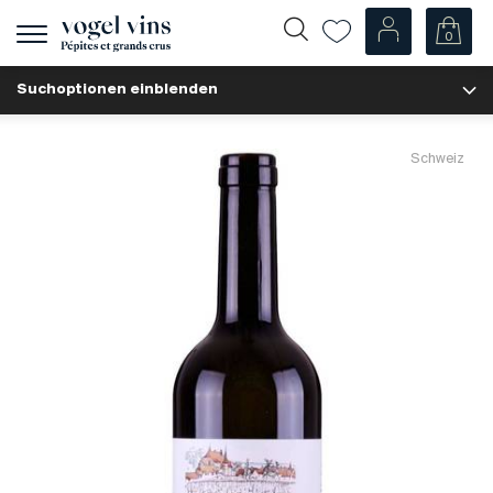
0
Navigation
zeigen
Suchoptionen einblenden
Fr
De
Unsere Weine
Schweiz
Champagner
Weissweine
Roséweine
Rotweine
Schaumweine
Spirituosen
Diverse
Unsere Weine nach Ländern
Schweiz