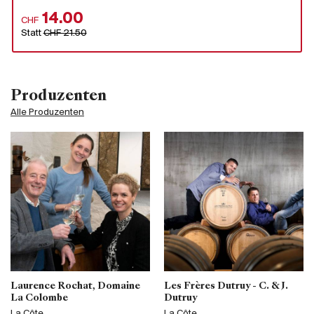
14.00
CHF
Statt
CHF 21.50
Produzenten
Alle Produzenten
Laurence Rochat, Domaine
Les Frères Dutruy - C. & J.
La Colombe
Dutruy
La Côte
La Côte