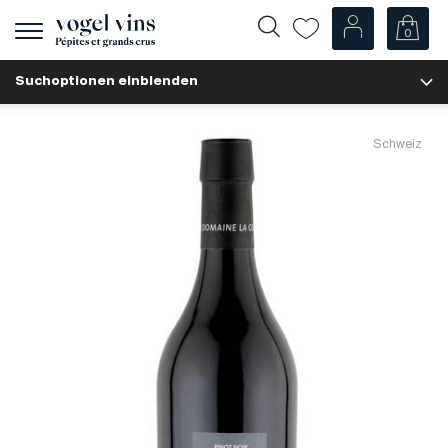
0
Navigation
zeigen
Suchoptionen einblenden
Fr
De
Unsere Weine
Schweiz
Champagner
Weissweine
Roséweine
Rotweine
Schaumweine
Spirituosen
Diverse
Unsere Weine nach Ländern
Schweiz