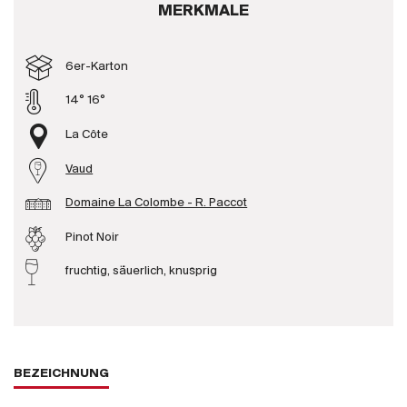
MERKMALE
Produzenten
6er-Karton
Wir über uns
14° 16°
Die Firma
{{Si
La Côte
News
Vaud
E-Katalog
AGB
Domaine La Colombe - R. Paccot
Pinot Noir
fruchtig, säuerlich, knusprig
BEZEICHNUNG