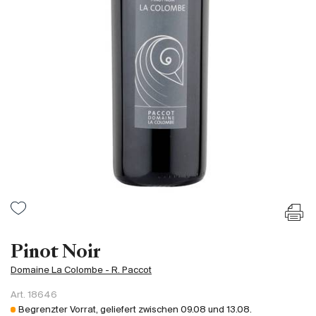
Frankreich
Italien
Spanien
Südafrika
Deutschand
Argentinien
Australien
Österreich
Brasilien
Chili
USA
Ungarn
Pinot Noir
Libanon
Domaine La Colombe - R. Paccot
Neuseeland
Art.
18646
Portugal
Begrenzter Vorrat, geliefert zwischen
09.08
und
13.08
.