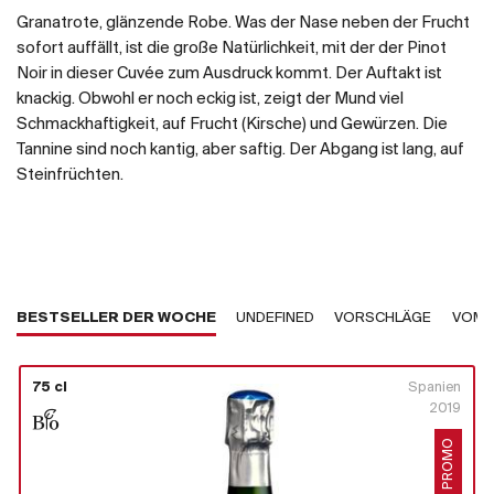
Granatrote, glänzende Robe. Was der Nase neben der Frucht
sofort auffällt, ist die große Natürlichkeit, mit der der Pinot
Noir in dieser Cuvée zum Ausdruck kommt. Der Auftakt ist
knackig. Obwohl er noch eckig ist, zeigt der Mund viel
Schmackhaftigkeit, auf Frucht (Kirsche) und Gewürzen. Die
Tannine sind noch kantig, aber saftig. Der Abgang ist lang, auf
Steinfrüchten.
BESTSELLER DER WOCHE
UNDEFINED
VORSCHLÄGE
VOM 
75 cl
Spanien
2019
PROMO