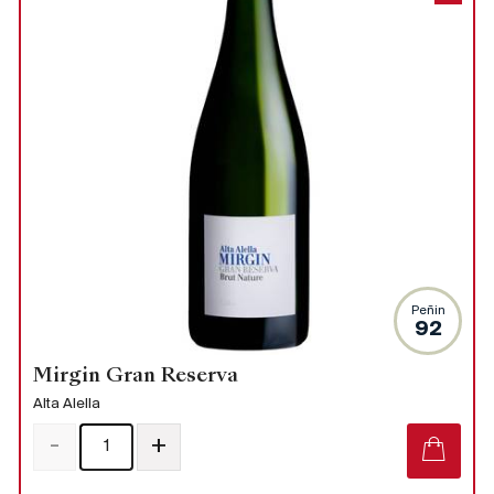
Peñin
92
Mirgin Gran Reserva
Alta Alella
-
+