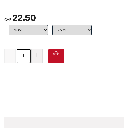
Großbritannien
22.50
Subskriptionsweine
CHF
2025
Promotionen
-
+
Degustationspakete
Checkout
Pinot Noir 2015 on Vivino
Bio-Weine
Demeter-Weine
Natur-Weine
Neuheiten