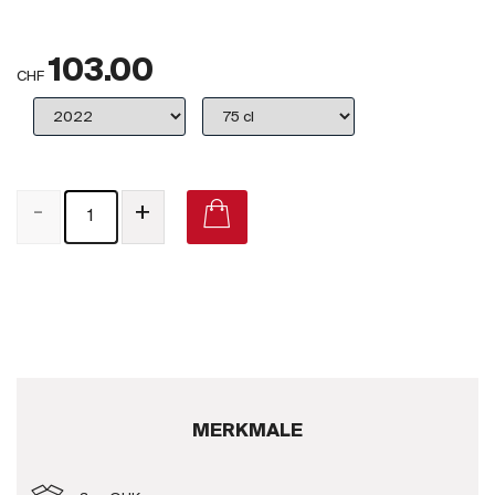
Großbritannien
103.00
Subskriptionsweine
CHF
2025
Promotionen
-
+
Degustationspakete
Checkout
Bio-Weine
Demeter-Weine
Natur-Weine
MERKMALE
Neuheiten