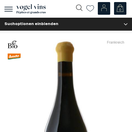
0
Navigation
zeigen
Suchoptionen einblenden
Fr
De
Unsere Weine
Frankreich
Champagner
Weissweine
Roséweine
Rotweine
Schaumweine
Spirituosen
Diverse
Unsere Weine nach Ländern
Schweiz