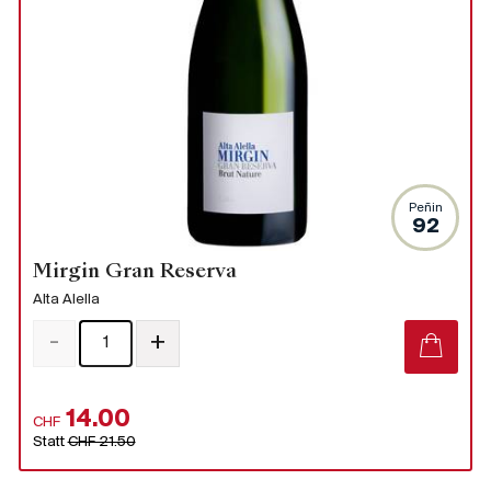
Peñin
92
Mirgin Gran Reserva
Alta Alella
-
+
14.00
CHF
Statt
CHF 21.50