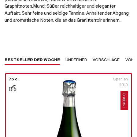
Graphitnoten.Mund: Süßer, reichhaltiger und eleganter
Auftakt. Sehr feine und seidige Tannine. Anhaltender Abgang
und aromatische Noten, die an das Granitterroir erinnern.
BESTSELLER DER WOCHE
UNDEFINED
VORSCHLÄGE
VOM 
75 cl
Spanien
2019
PROMO