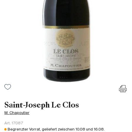
Frankreich
Italien
Spanien
Südafrika
Deutschand
Argentinien
Australien
Österreich
Brasilien
Chili
USA
Ungarn
Saint-Joseph Le Clos
Libanon
M. Chapoutier
Neuseeland
Art.
17087
Portugal
Begrenzter Vorrat, geliefert zwischen
10.08
und
16.08
.