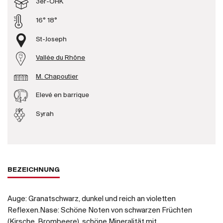
3er-OHK
Produzenten
16° 18°
St-Joseph
Wir über uns
Vallée du Rhône
Die Firma
{{Si
M. Chapoutier
News
E-Katalog
Elevé en barrique
AGB
Syrah
BEZEICHNUNG
Auge: Granatschwarz, dunkel und reich an violetten
Reflexen.Nase: Schöne Noten von schwarzen Früchten
(Kirsche, Brombeere), schöne Mineralität mit