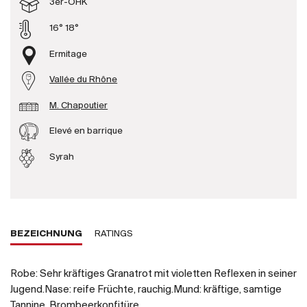
3er-OHK
Produzenten
16° 18°
Ermitage
Wir über uns
Vallée du Rhône
Die Firma
{{Si
M. Chapoutier
News
E-Katalog
Elevé en barrique
AGB
Syrah
BEZEICHNUNG
RATINGS
Robe: Sehr kräftiges Granatrot mit violetten Reflexen in seiner
Jugend.Nase: reife Früchte, rauchig.Mund: kräftige, samtige
Tannine, Brombeerkonfitüre.