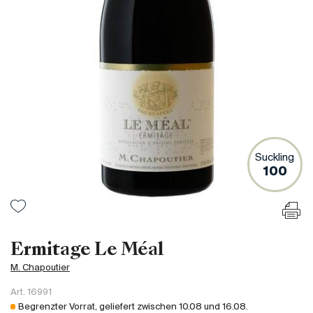
Frankreich
Italien
Spanien
Südafrika
Deutschand
Argentinien
Australien
Österreich
Suckling
100
Brasilien
Chili
USA
Ungarn
Ermitage Le Méal
Libanon
M. Chapoutier
Neuseeland
Art.
16991
Portugal
Begrenzter Vorrat, geliefert zwischen
10.08
und
16.08
.