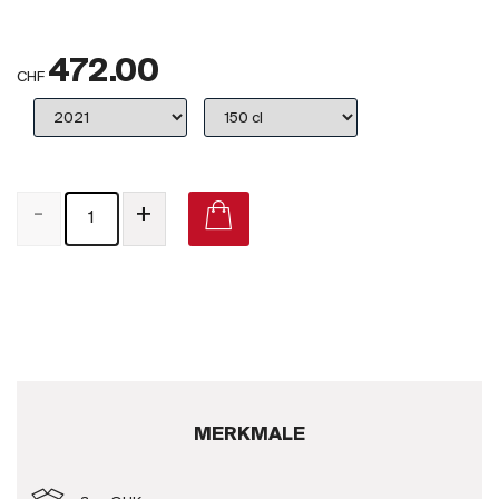
Großbritannien
472.00
Subskriptionsweine
CHF
2025
Promotionen
-
+
Degustationspakete
Checkout
Bio-Weine
Demeter-Weine
Natur-Weine
MERKMALE
Neuheiten