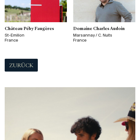
Château Péby Faugères
Domaine Charles Audoin
St-Emilion
Marsannay / C. Nuits
France
France
ZURÜCK