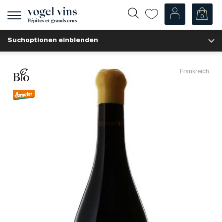
0
Navigation
zeigen
Suchoptionen einblenden
Fr
De
Unsere Weine
Frankreich
Champagner
Weissweine
Roséweine
Rotweine
Schaumweine
Spirituosen
Diverse
Unsere Weine nach Ländern
Schweiz