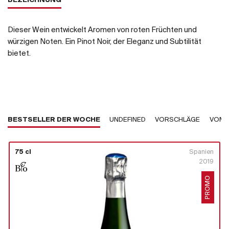
BEZEICHNUNG
Dieser Wein entwickelt Aromen von roten Früchten und
würzigen Noten. Ein Pinot Noir, der Eleganz und Subtilität
bietet.
BESTSELLER DER WOCHE
UNDEFINED
VORSCHLÄGE
VOM 
75 cl
Spanien
2019
PROMO