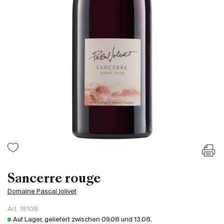
Frankreich
Italien
Spanien
Südafrika
Deutschand
Argentinien
Australien
Österreich
Brasilien
Chili
USA
Ungarn
Sancerre rouge
Libanon
Domaine Pascal Jolivet
Neuseeland
Art.
18108
Portugal
Auf Lager, geliefert zwischen
09.08
und
13.08
.