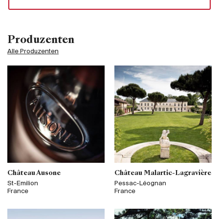
Produzenten
Alle Produzenten
Château Ausone
Château Malartic-Lagravière
St-Emilion
Pessac-Léognan
France
France