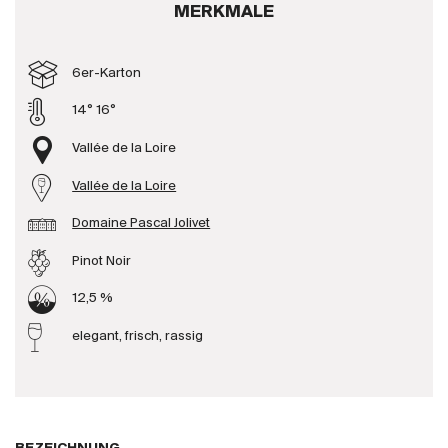
MERKMALE
Produzenten
6er-Karton
Wir über uns
14° 16°
Die Firma
{{Si
Vallée de la Loire
News
Vallée de la Loire
E-Katalog
AGB
Domaine Pascal Jolivet
Pinot Noir
12,5 %
elegant, frisch, rassig