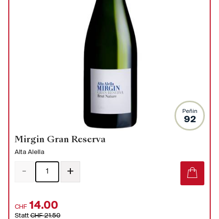
Peñin
92
Mirgin Gran Reserva
Alta Alella
-
+
14.00
CHF
Statt
CHF 21.50