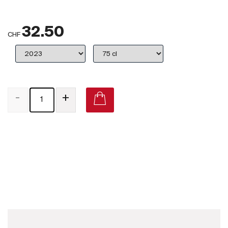
Großbritannien
32.50
Subskriptionsweine
CHF
2025
Promotionen
-
+
Degustationspakete
Checkout
Pascal Jolivet Sancerre Rouge 2019 on Vivino
Bio-Weine
Demeter-Weine
Natur-Weine
Neuheiten