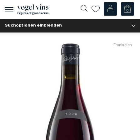
0
Navigation
zeigen
Suchoptionen einblenden
Fr
De
Unsere Weine
Frankreich
Champagner
Weissweine
Roséweine
Rotweine
Schaumweine
Spirituosen
Diverse
Unsere Weine nach Ländern
Schweiz