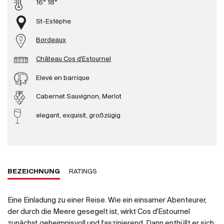
16° 18°
Produzenten
St-Estèphe
Bordeaux
Wir über uns
Château Cos d'Estournel
Die Firma
{{Si
Elevé en barrique
News
E-Katalog
Cabernet Sauvignon, Merlot
AGB
elegant, exquisit, großzügig
BEZEICHNUNG
RATINGS
Eine Einladung zu einer Reise. Wie ein einsamer Abenteurer,
der durch die Meere gesegelt ist, wirkt Cos d'Estournel
zunächst geheimnisvoll und faszinierend. Dann enthüllt er sich