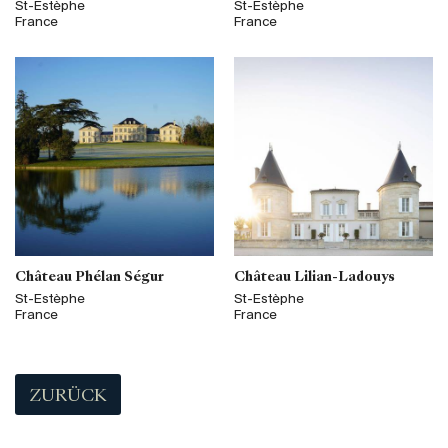
St-Estèphe
St-Estèphe
France
France
Château Phélan Ségur
Château Lilian-Ladouys
St-Estèphe
St-Estèphe
France
France
ZURÜCK