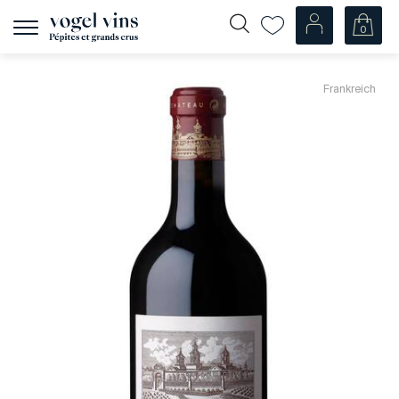
0
Navigation
zeigen
Fr
De
Frankreich
Unsere Weine
Champagner
Weissweine
Roséweine
Rotweine
Schaumweine
Spirituosen
Diverse
Unsere Weine nach Ländern
Schweiz