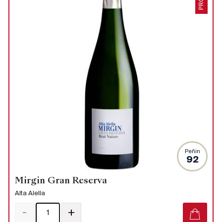
Peñin
92
Mirgin Gran Reserva
Alta Alella
-
+