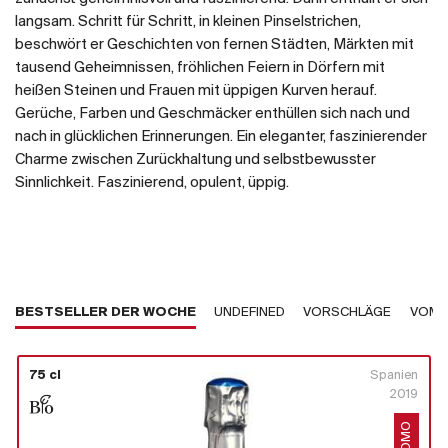
langsam. Schritt für Schritt, in kleinen Pinselstrichen,
beschwört er Geschichten von fernen Städten, Märkten mit
tausend Geheimnissen, fröhlichen Feiern in Dörfern mit
heißen Steinen und Frauen mit üppigen Kurven herauf.
Gerüche, Farben und Geschmäcker enthüllen sich nach und
nach in glücklichen Erinnerungen. Ein eleganter, faszinierender
Charme zwischen Zurückhaltung und selbstbewusster
Sinnlichkeit. Faszinierend, opulent, üppig.
BESTSELLER DER WOCHE
UNDEFINED
VORSCHLÄGE
VOM 
75 cl
Spanien
2019
PROMO