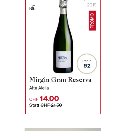
2019
PROMO
Peñin
92
Mirgin Gran Reserva
Alta Alella
14.00
CHF
Statt
CHF 21.50