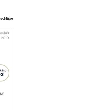
rschläge
kreich
2019
kling
93
gur