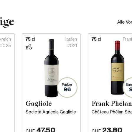
äge
Alle Vo
kreich
75 cl
Italien
75 cl
Fran
2025
2021
Parker
Suc
96
Gagliole
Frank Phélan
Società Agricola Gagliole
Château Phélan Sé
47.50
23.80
CHF
CHF