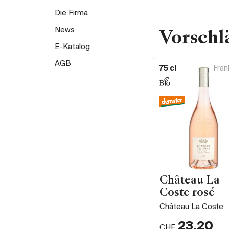
Die Firma
News
Vorschl
E-Katalog
AGB
75 cl
Fran
Château La
Coste rosé
Château La Coste
23.20
CHF