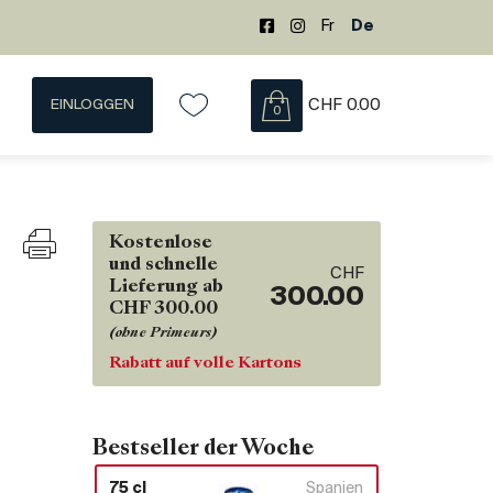
Fr
De
EINLOGGEN
CHF
0.00
0
Kostenlose
und schnelle
CHF
Lieferung ab
300.00
CHF 300.00
(ohne Primeurs)
Rabatt auf volle Kartons
Bestseller der Woche
75 cl
Spanien