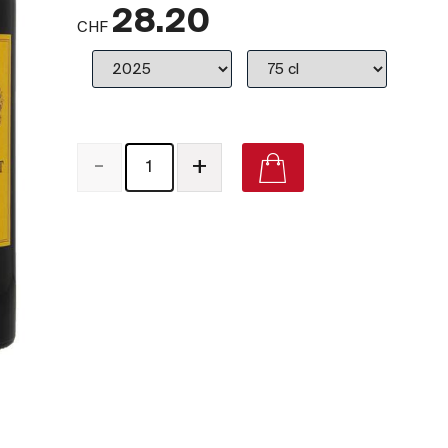
28.20
CHF
-
+