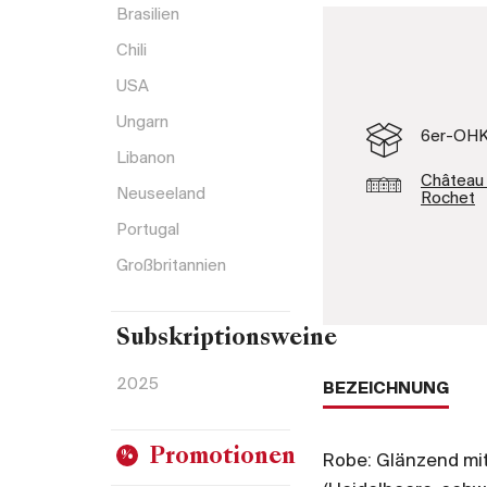
Brasilien
Chili
USA
Ungarn
6er-OH
Libanon
Château
Neuseeland
Rochet
Portugal
Großbritannien
Subskriptionsweine
2025
BEZEICHNUNG
Promotionen
Robe: Glänzend mit