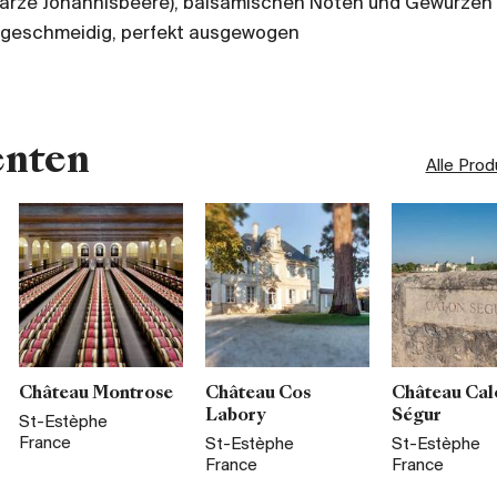
warze Johannisbeere), balsamischen Noten und Gewürzen
geschmeidig, perfekt ausgewogen
enten
Alle Pro
Château Montrose
Château Cos
Château Cal
Labory
Ségur
St-Estèphe
France
St-Estèphe
St-Estèphe
France
France