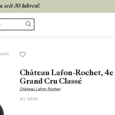
ie
seit 30 Jahren
!
ter
Suchen
kreich
Château Lafon-Rochet, 4e
Grand Cru Classé
Château Lafon-Rochet
Art.
19539