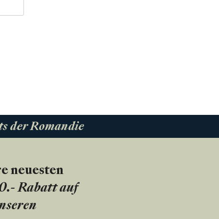
ts der Romandie
re neuesten
20.- Rabatt auf
unseren