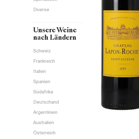
Diverse
Unsere Weine
nach Ländern
Schweiz
Frankreich
Italien
Spanien
Südafrika
Deutschand
Argentinien
Australien
Österreich