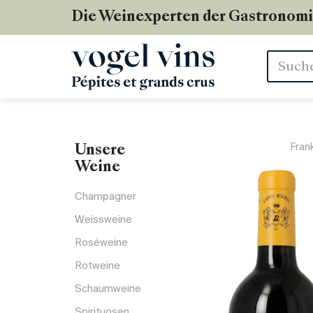
Die Weinexperten der Gastronom
Stichwör
Fran
Unsere
Weine
Champagner
Weissweine
Roséweine
Rotweine
Schaumweine
Spirituosen