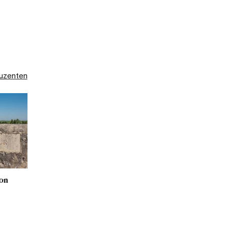
duzenten
on