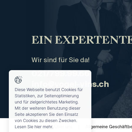
EIN EXPERTENTE
Wir sind für Sie da!
021/799.99.66
info@vogel-vins.ch
Diese Webseite benutzt Cookies für
Statistiken, zur Seitenoptimierung
und für zielgerichtetes Marketing.
Mit der weiteren Benutzung dieser
Seite akzeptieren Sie den Einsatz
von Cookies zu diesen Zwecken.
Lesen Sie hier mehr.
News
Über uns
Allgemeine Geschäftb