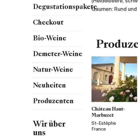
(Heidelbeere, sch
Degustationspakete
Gaumen: Rund und 
Checkout
Bio-Weine
Produz
Demeter-Weine
Natur-Weine
Neuheiten
Produzenten
Château Haut-
Marbuzet
Wir über
St-Estèphe
France
uns