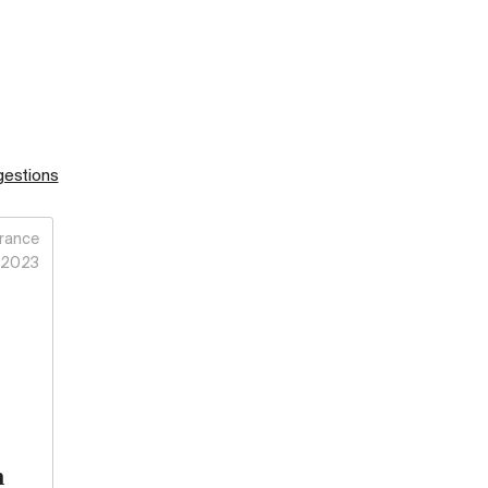
gestions
rance
2023
n