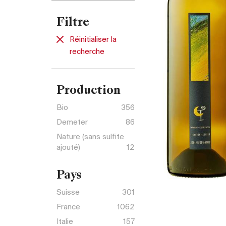
Filtre
Réinitialiser la
recherche
Production
Bio
356
Demeter
86
Nature (sans sulfite
ajouté)
12
Pays
Suisse
301
France
1062
Italie
157