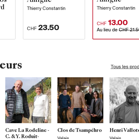
Amigne
los
Amigne
rd
Thierry Constantin
Thierry Constantin
13.00
CHF
23.50
CHF
Au lieu de
CHF 21.5
eurs
Tous les pro
Cave La Rodeline -
Clos de Tsampéhro
Henri Vallot
C. & Y. Roduit-
Valais
Valais