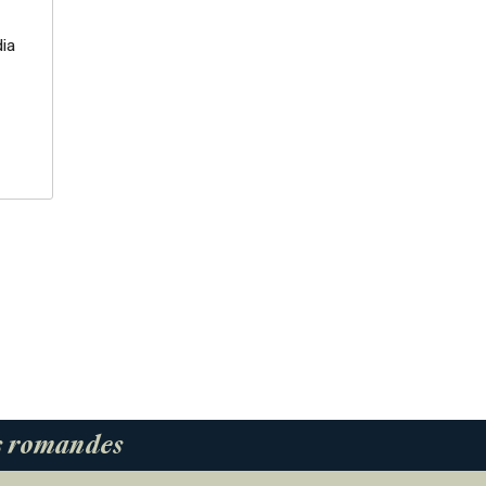
ia
es romandes