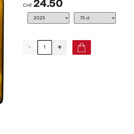
24.50
CHF
-
+