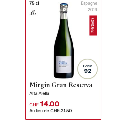
75 cl
Espagne
2019
PROMO
Peñin
92
Mirgin Gran Reserva
Alta Alella
14.00
CHF
Au lieu de
CHF 21.50