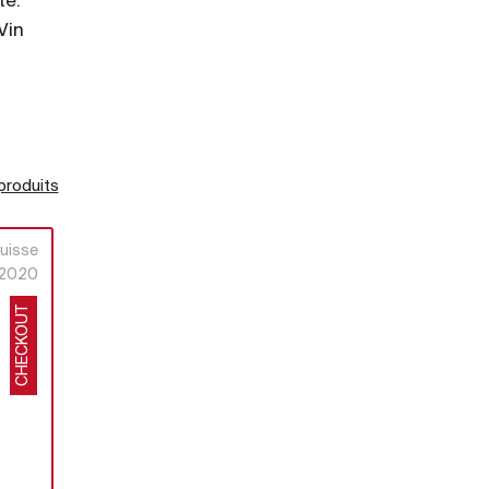
te.
Vin
 produits
uisse
2020
CHECKOUT