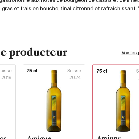
e gastronomie aux notes de bourgeon de cassis et de limet
 gras et frais en bouche, final citronné et rafraichissant. 
e producteur
Voir les
Suisse
75 cl
Suisse
75 cl
S
2019
2024