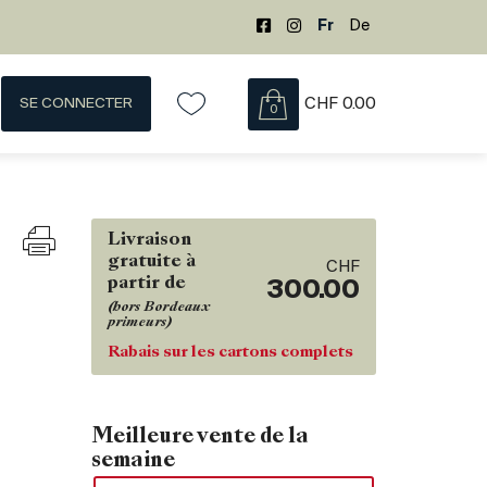
Fr
De
SE CONNECTER
CHF
0.00
0
Livraison
gratuite à
CHF
partir de
300.00
(hors Bordeaux
primeurs)
Rabais sur les cartons complets
Meilleure vente de la
semaine