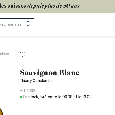
les suisses
depuis plus de 30 ans
!
Rechercher
uisse
Sauvignon Blanc
Thierry Constantin
Art.
19389
En stock, livré entre le
09.08
et le
13.08