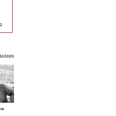
0
ducteurs
on