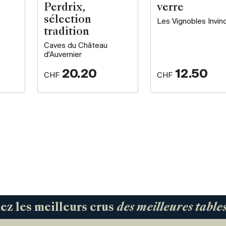
Perdrix,
verre
sélection
Les Vignobles Invind
tradition
Caves du Château
d'Auvernier
20.20
12.50
CHF
CHF
 les meilleurs crus
des meilleures tabl