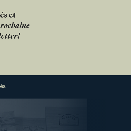
és et
 prochaine
etter!
sés