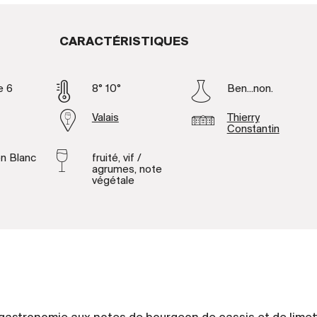
CARACTÉRISTIQUES
e 6
8° 10°
Ben...non.
Valais
Thierry
Constantin
n Blanc
fruité, vif /
agrumes, note
végétale