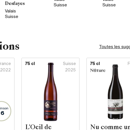
Desfayes
Suisse
Suisse
Valais
Suisse
ions
Toutes les sug
France
75 cl
Suisse
75 cl
F
2022
2025
inson
16
L'Oeil de
Nu comme u