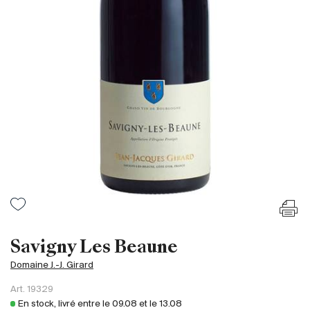
France
Italie
Espagne
Afrique du Sud
Allemagne
Argentine
Australie
Autriche
Brésil
Chili
États-Unis
Hongrie
Savigny Les Beaune
Liban
Domaine J.-J. Girard
Nouvelle Zélande
Art.
19329
Portugal
En stock, livré entre le
09.08
et le
13.08