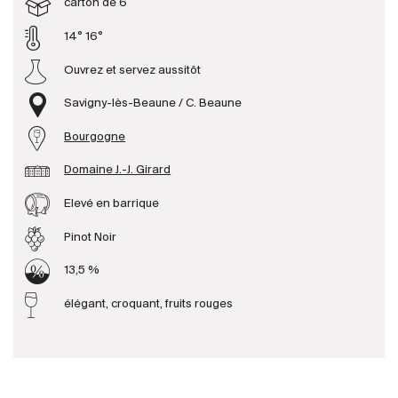
carton de 6
14° 16°
Producteurs
Ouvrez et servez aussitôt
Aller à
Savigny-lès-Beaune / C. Beaune
L'entreprise
Bourgogne
{{Si
Actualités
Domaine J.-J. Girard
E-Catalogue
Elevé en barrique
Conditions générales
Pinot Noir
13,5 %
élégant, croquant, fruits rouges