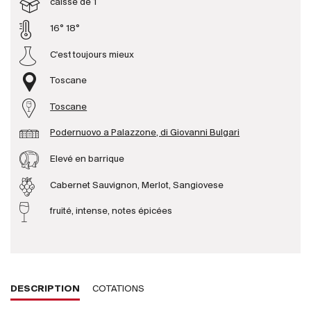
caisse de 1
16° 18°
Producteurs
C'est toujours mieux
Aller à
Toscane
L'entreprise
Toscane
{{Si
Actualités
Podernuovo a Palazzone, di Giovanni Bulgari
E-Catalogue
Elevé en barrique
Conditions générales
Cabernet Sauvignon, Merlot, Sangiovese
fruité, intense, notes épicées
DESCRIPTION
COTATIONS