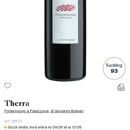
France
Italie
Espagne
Afrique du Sud
Allemagne
Argentine
Australie
Autriche
Suckling
93
Brésil
Chili
États-Unis
Hongrie
Therra
Liban
Podernuovo a Palazzone, di Giovanni Bulgari
Nouvelle Zélande
Art.
19533
Portugal
Stock limité, livré entre le
09.08
et le
13.08