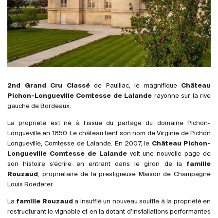
France
Italie
Espagne
Afrique du Sud
Allemagne
Argentine
2nd Grand Cru Classé
de Pauillac, le magnifique
Château
Australie
Pichon-Longueville Comtesse de Lalande
rayonne sur la rive
Autriche
gauche de Bordeaux.
Brésil
La propriété est né à l’issue du partage du domaine Pichon-
Longueville en 1850. Le château tient son nom de Virginie de Pichon
Chili
Longueville, Comtesse de Lalande. En 2007, le
Château Pichon-
États-Unis
Longueville Comtesse de Lalande
voit une nouvelle page de
Hongrie
son histoire s’écrire en entrant dans le giron de la
famille
Rouzaud
, propriétaire de la prestigieuse Maison de Champagne
Liban
Louis Roederer.
Nouvelle Zélande
La
famille Rouzaud
a insufflé un nouveau souffle à la propriété en
Portugal
restructurant le vignoble et en la dotant d’installations performantes