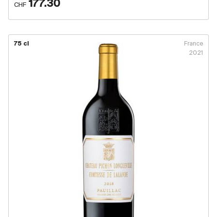
177.30
CHF
75 cl
France
2021