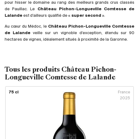
Royaume-Uni
pour hisser le domaine au rang des meilleurs grands crus classés
de Pauillac. Le
Château Pichon-Longueville Comtesse de
Lalande
est d’ailleurs qualifié de «
super second
».
Primeurs
Au cœur du Médoc, le
Château Pichon-Longueville Comtesse
2025
de Lalande
veille sur un vignoble d’exception, étendu sur 90
hectares de vignes, idéalement situés à proximité de la Garonne.
Promotions
Coffrets
Tous les produits Château Pichon-
Checkout
Longueville Comtesse de Lalande
Vins Bio
75 cl
France
2025
Vins Demeter
Vins Natures
Sans sulfite ajouté
Nouveautés