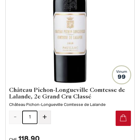
Producteurs
Aller à
L'entreprise
{{Si
Actualités
E-Catalogue
Vinum
Conditions générales
99
Château Pichon-Longueville Comtesse de
Lalande, 2e Grand Cru Classé
Château Pichon-Longueville Comtesse de Lalande
-
+
118.90
CHF