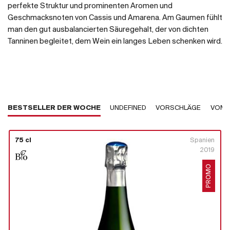
perfekte Struktur und prominenten Aromen und
Geschmacksnoten von Cassis und Amarena. Am Gaumen fühlt
man den gut ausbalancierten Säuregehalt, der von dichten
Tanninen begleitet, dem Wein ein langes Leben schenken wird.
BESTSELLER DER WOCHE
UNDEFINED
VORSCHLÄGE
VOM 
75 cl
Spanien
2019
PROMO