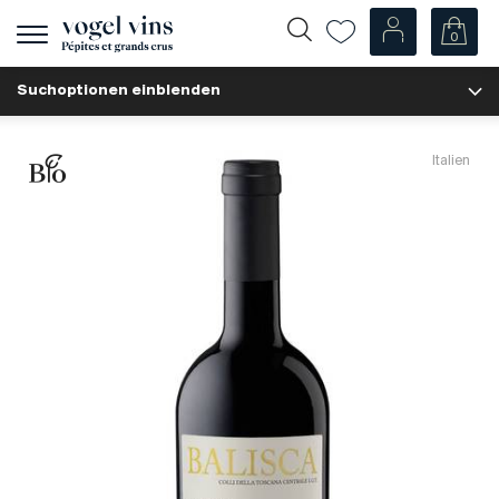
0
Navigation
zeigen
Suchoptionen einblenden
Fr
De
Unsere Weine
Italien
Champagner
Weissweine
Roséweine
Rotweine
Schaumweine
Spirituosen
Diverse
Unsere Weine nach Ländern
Schweiz