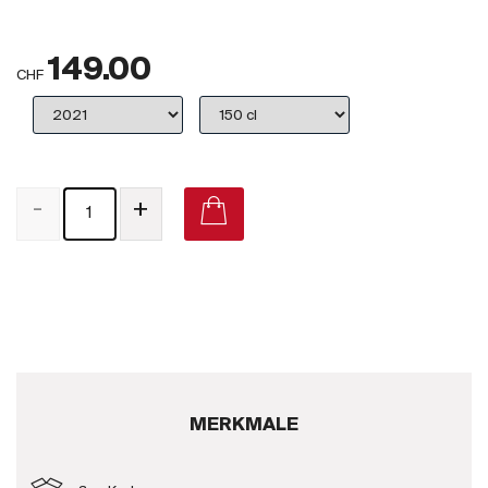
Großbritannien
149.00
Subskriptionsweine
CHF
2025
Promotionen
-
+
Degustationspakete
Checkout
Bio-Weine
Demeter-Weine
Natur-Weine
MERKMALE
Neuheiten