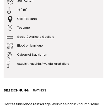
3er-Karton
Produzenten
16° 18°
Colli Toscana
Wir über uns
Toscane
Die Firma
{{Si
Società Agricola Gagliole
News
E-Katalog
Elevé en barrique
AGB
Cabernet Sauvignon
exquisit, rauchig / waldig, großzügig
BEZEICHNUNG
RATINGS
Der faszinierende reinsortige Wein beeindruckt durch seine