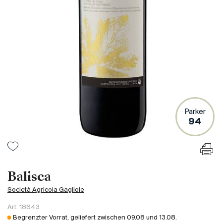
Frankreich
Italien
Spanien
Südafrika
Deutschand
Argentinien
Australien
Österreich
Parker
94
Brasilien
Chili
USA
Ungarn
Balisca
Libanon
Società Agricola Gagliole
Neuseeland
Art.
18643
Portugal
Begrenzter Vorrat, geliefert zwischen
09.08
und
13.08
.