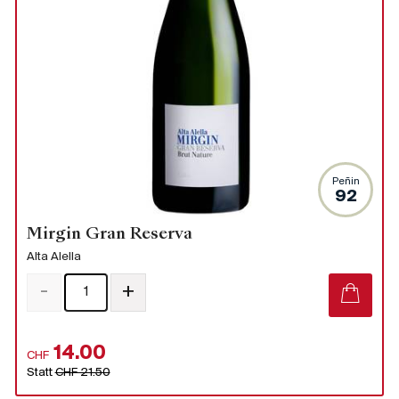
Peñin
92
Mirgin Gran Reserva
Alta Alella
-
+
14.00
CHF
Statt
CHF 21.50