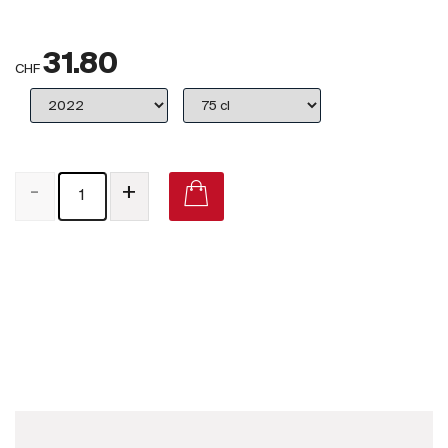
Großbritannien
31.80
Subskriptionsweine
CHF
2025
Promotionen
-
+
Degustationspakete
Checkout
Aagne Cabernet - Merlot 2015 on Vivino
Bio-Weine
Demeter-Weine
Natur-Weine
Neuheiten