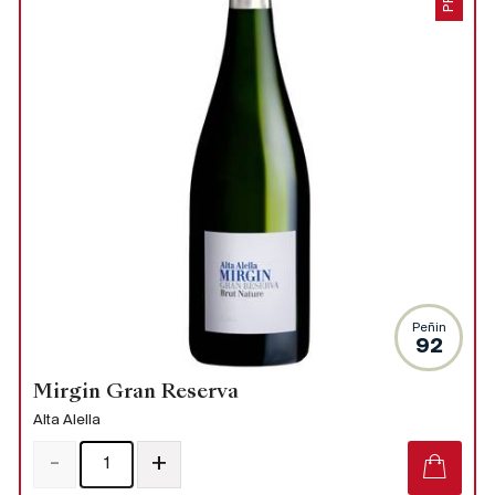
Peñin
92
Mirgin Gran Reserva
Alta Alella
-
+