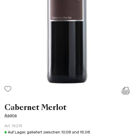
Frankreich
Italien
Spanien
Südafrika
Deutschand
Argentinien
Australien
Österreich
Brasilien
Chili
USA
Ungarn
Cabernet Merlot
Libanon
Aagne
Neuseeland
Art.
19215
Portugal
Auf Lager, geliefert zwischen
10.08
und
16.08
.