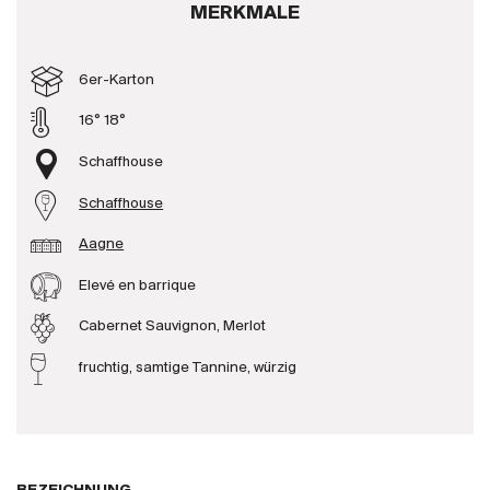
MERKMALE
Produzenten
6er-Karton
Wir über uns
16° 18°
Die Firma
{{Si
Schaffhouse
News
Schaffhouse
E-Katalog
AGB
Aagne
Elevé en barrique
Cabernet Sauvignon, Merlot
fruchtig, samtige Tannine, würzig