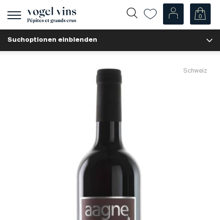
0
Navigation
zeigen
Suchoptionen einblenden
Fr
De
Unsere Weine
Schweiz
Champagner
Weissweine
Roséweine
Rotweine
Schaumweine
Spirituosen
Diverse
Unsere Weine nach Ländern
Schweiz