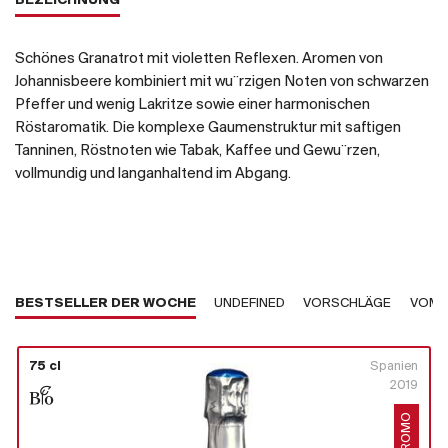
BEZEICHNUNG
Schönes Granatrot mit violetten Reflexen. Aromen von
Johannisbeere kombiniert mit wu¨rzigen Noten von schwarzen
Pfeffer und wenig Lakritze sowie einer harmonischen
Röstaromatik. Die komplexe Gaumenstruktur mit saftigen
Tanninen, Röstnoten wie Tabak, Kaffee und Gewu¨rzen,
vollmundig und langanhaltend im Abgang.
BESTSELLER DER WOCHE
UNDEFINED
VORSCHLÄGE
VOM 
75 cl
Spanien
2019
PROMO