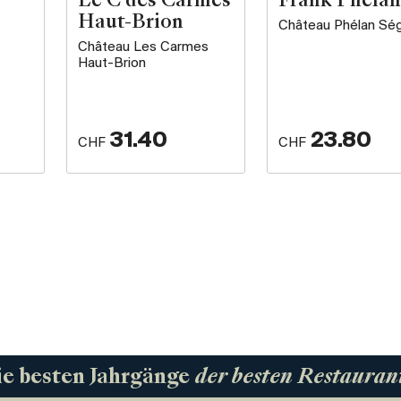
Le C des Carmes
Frank Phélan
Haut-Brion
Château Phélan Sé
Château Les Carmes
Haut-Brion
31.40
23.80
CHF
CHF
ie besten Jahrgänge
der besten Restauran