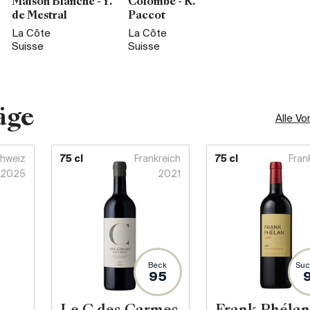
Maison Blanche - Y.
Colombe - R.
de Mestral
Paccot
La Côte
La Côte
Suisse
Suisse
äge
Alle Vo
hweiz
75 cl
Frankreich
75 cl
Fran
2025
2021
Beck
Suc
95