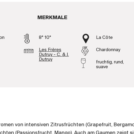
MERKMALE
on
8° 10°
La Côte
Les Frères
Chardonnay
Dutruy - C. & J.
Dutruy
fruchtig, rund,
suave
romen von intensiven Zitrusfrüchten (Grapefruit, Bergamo
chten (Passionsfrucht, Mango). Auch am Gaumen zeigt si