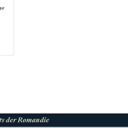
gur
ts der Romandie