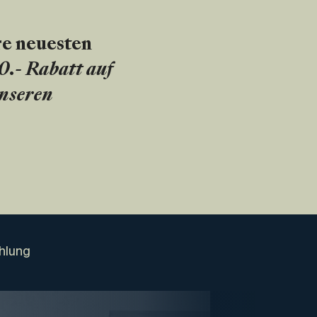
re neuesten
20.- Rabatt auf
unseren
hlung