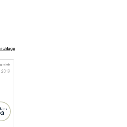
rschläge
kreich
2019
kling
93