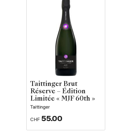
Taittinger Brut
Réserve – Édition
Limitée « MJF 60th »
Taittinger
55.00
CHF