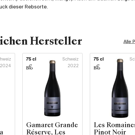
ck dieser Rebsorte.
ichen Hersteller
Alle 
hweiz
75 cl
Schweiz
75 cl
Sc
2024
2022
Gamaret Grande
Les Romaine
a
Réserve, Les
Pinot Noir