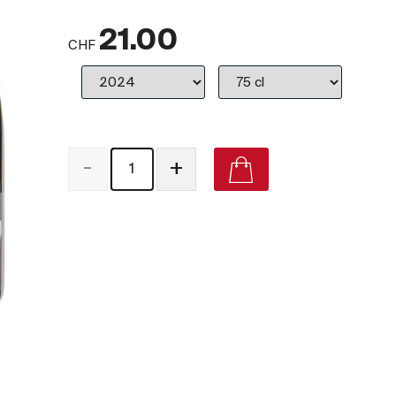
21.00
CHF
-
+