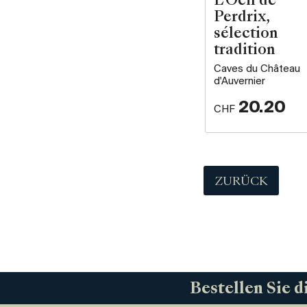
L'Oeil de
Perdrix,
sélection
tradition
Caves du Château
d'Auvernier
20.20
CHF
ZURÜCK
Bestellen Sie d