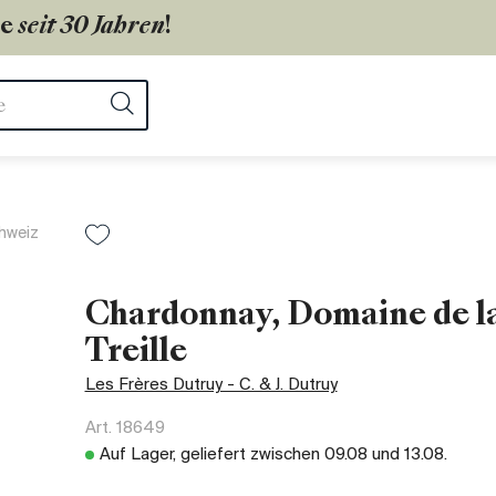
ie
seit 30 Jahren
!
ter
Suchen
hweiz
Chardonnay, Domaine de l
Treille
Les Frères Dutruy - C. & J. Dutruy
Art.
18649
Auf Lager, geliefert zwischen
09.08
und
13.08
.