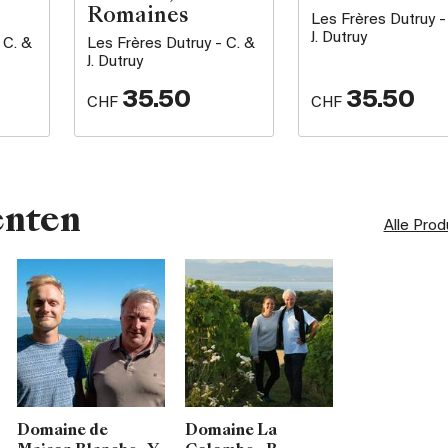
Romaines
Les Frères Dutruy -
J. Dutruy
 C. &
Les Frères Dutruy - C. &
J. Dutruy
35.50
35.50
CHF
CHF
enten
Alle Pro
Domaine de
Domaine La