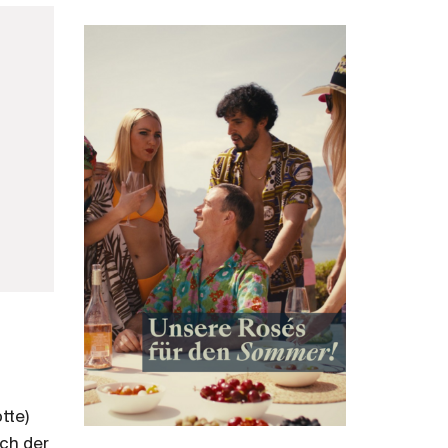
tte)
ch der