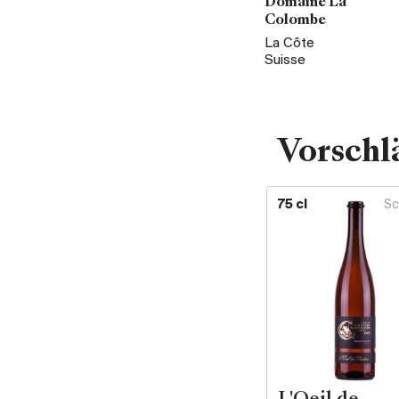
Domaine La
Colombe
La Côte
Suisse
Vorschl
75 cl
Sc