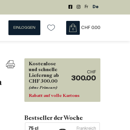
Fr
De
EINLOGGEN
CHF
0.00
0
Kostenlose
und schnelle
CHF
Lieferung ab
300.00
a
CHF 300.00
(ohne Primeurs)
Rabatt auf volle Kartons
Bestseller der Woche
75 cl
Frankreich