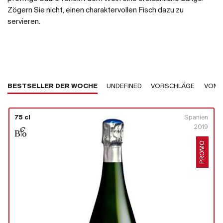
Zögern Sie nicht, einen charaktervollen Fisch dazu zu
servieren.
BESTSELLER DER WOCHE
UNDEFINED
VORSCHLÄGE
VOM 
75 cl
Spanien
2019
PROMO