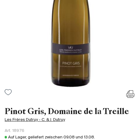
Frankreich
Italien
Spanien
Südafrika
Deutschand
Argentinien
Australien
Österreich
Brasilien
Chili
USA
Ungarn
Pinot Gris, Domaine de la Treille
Libanon
Les Frères Dutruy - C. & J. Dutruy
Neuseeland
Art.
18976
Portugal
Auf Lager, geliefert zwischen
09.08
und
13.08
.