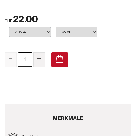
Großbritannien
22.00
Subskriptionsweine
CHF
2025
Promotionen
-
+
Degustationspakete
Checkout
Bio-Weine
Demeter-Weine
Natur-Weine
MERKMALE
Neuheiten