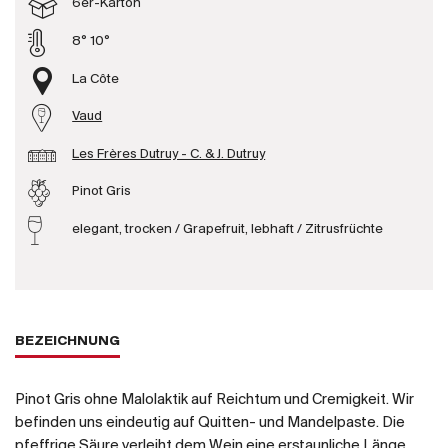
6er-Karton
Produzenten
8° 10°
La Côte
Wir über uns
Vaud
Die Firma
{{Si
Les Frères Dutruy - C. & J. Dutruy
News
E-Katalog
Pinot Gris
AGB
elegant, trocken / Grapefruit, lebhaft / Zitrusfrüchte
BEZEICHNUNG
Pinot Gris ohne Malolaktik auf Reichtum und Cremigkeit. Wir
befinden uns eindeutig auf Quitten- und Mandelpaste. Die
pfeffrige Säure verleiht dem Wein eine erstaunliche Länge.