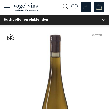
0
Navigation
zeigen
Suchoptionen einblenden
Fr
De
Unsere Weine
Schweiz
Champagner
Weissweine
Roséweine
Rotweine
Schaumweine
Spirituosen
Diverse
Unsere Weine nach Ländern
Schweiz