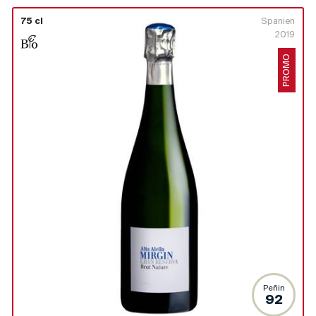
75 cl
Spanien
2019
PROMO
Peñin
92