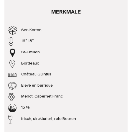
Produzenten
MERKMALE
Wir über uns
6er-Karton
Die Firma
16° 18°
{{Si
News
St-Emilion
E-Katalog
Bordeaux
AGB
Château Quintus
Elevé en barrique
Merlot, Cabernet Franc
15 %
frisch, strukturiert, rote Beeren