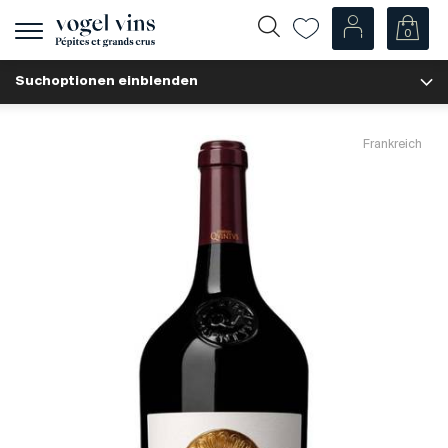
0
Navigation
zeigen
Suchoptionen einblenden
Fr
De
Unsere Weine
Frankreich
Champagner
Weissweine
Roséweine
Rotweine
Schaumweine
Spirituosen
Diverse
Unsere Weine nach Ländern
Schweiz