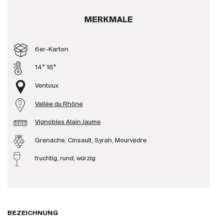
Produzenten
MERKMALE
Wir über uns
6er-Karton
Die Firma
14° 16°
{{Si
News
Ventoux
E-Katalog
Vallée du Rhône
AGB
Vignobles Alain Jaume
Grenache, Cinsault, Syrah, Mourvèdre
fruchtig, rund, würzig
BEZEICHNUNG