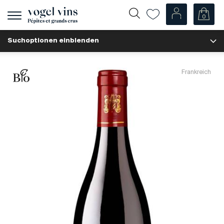
0
Navigation
zeigen
Suchoptionen einblenden
Fr
De
Unsere Weine
Frankreich
Champagner
Weissweine
Roséweine
Rotweine
Schaumweine
Spirituosen
Diverse
Unsere Weine nach Ländern
Schweiz