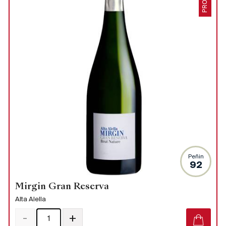
PROMO
Peñin
92
Mirgin Gran Reserva
Alta Alella
-
+