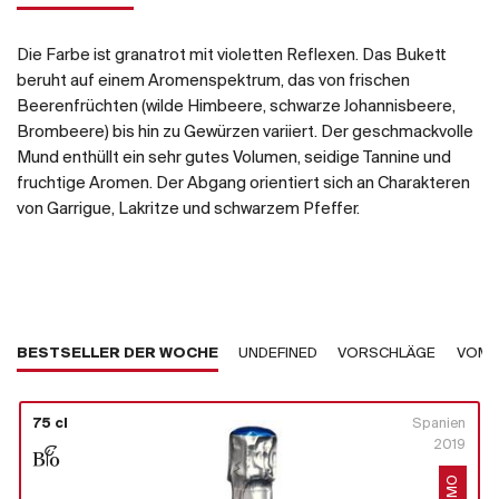
Die Farbe ist granatrot mit violetten Reflexen. Das Bukett
beruht auf einem Aromenspektrum, das von frischen
Beerenfrüchten (wilde Himbeere, schwarze Johannisbeere,
Brombeere) bis hin zu Gewürzen variiert. Der geschmackvolle
Mund enthüllt ein sehr gutes Volumen, seidige Tannine und
fruchtige Aromen. Der Abgang orientiert sich an Charakteren
von Garrigue, Lakritze und schwarzem Pfeffer.
BESTSELLER DER WOCHE
UNDEFINED
VORSCHLÄGE
VOM 
75 cl
Spanien
2019