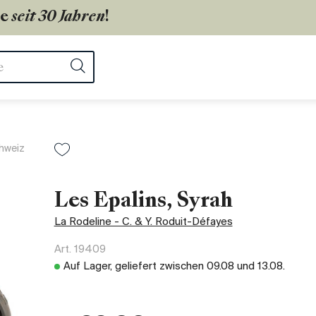
ie
seit 30 Jahren
!
ter
Suchen
hweiz
Les Epalins, Syrah
La Rodeline - C. & Y. Roduit-Défayes
Art.
19409
Auf Lager, geliefert zwischen
09.08
und
13.08
.