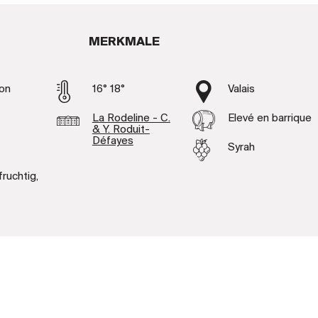
MERKMALE
on
16° 18°
Valais
La Rodeline - C.
Elevé en barrique
& Y. Roduit-
Défayes
Syrah
fruchtig,