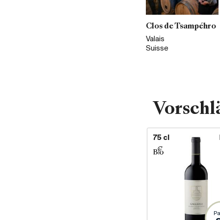
Clos de Tsampéhro
Valais
Suisse
Vorschl
75 cl
Pa