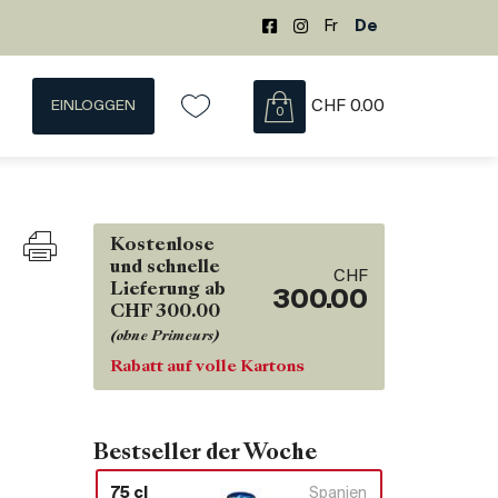
Fr
De
EINLOGGEN
CHF
0.00
0
Kostenlose
und schnelle
CHF
Lieferung ab
300.00
CHF 300.00
(ohne Primeurs)
Rabatt auf volle Kartons
Bestseller der Woche
75 cl
Spanien