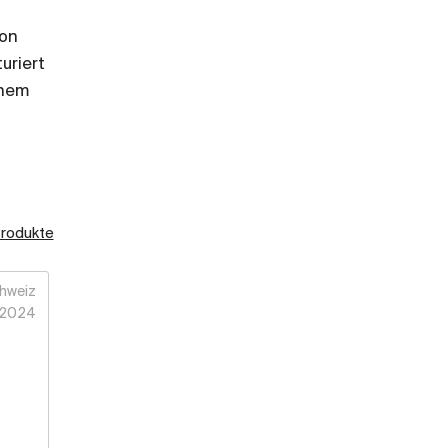
von
uriert
inem
Produkte
hweiz
2024