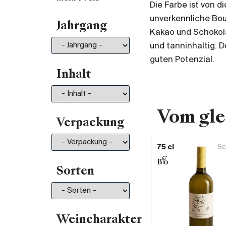
Die Farbe ist von d
Von 35.- bis 50.-
196
unverkennliche Bou
Jahrgang
Von 50.- bis 75.-
211
Kakao und Schokolad
Von 75.- bis 100.-
130
und tanninhaltig. D
Von 100.- bis 150.-
150
guten Potenzial.
Von 150.- bis 200.-
81
Inhalt
Mehr als 200.-
210
Vom gle
Verpackung
75 cl
Sc
Sorten
Weincharakter