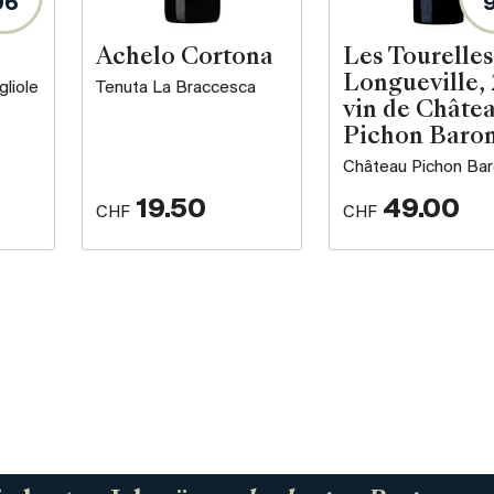
96
Achelo Cortona
Les Tourelles
Longueville, 
gliole
Tenuta La Braccesca
vin de Châte
Pichon Baro
Château Pichon Ba
19.50
49.00
CHF
CHF