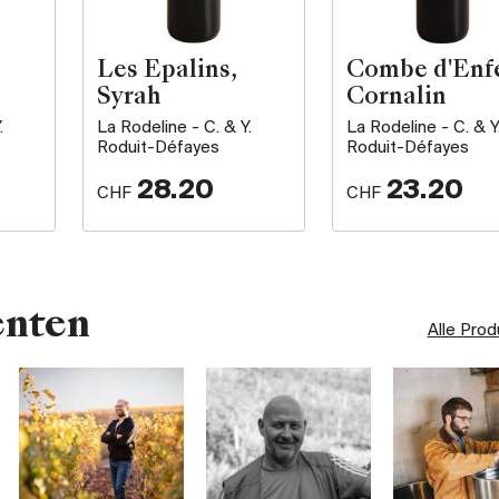
Les Epalins,
Combe d'Enfe
Syrah
Cornalin
.
La Rodeline - C. & Y.
La Rodeline - C. & Y
Roduit-Défayes
Roduit-Défayes
28.20
23.20
CHF
CHF
enten
Alle Pro