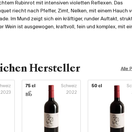
ichtem Rubinrot mit intensiven violetten Reflexen. Das
quet riecht nach Pfeffer, Zimt, Nelken, mit einem Hauch 
e. Im Mund zeigt sich ein kräftiger, runder Auftakt, strukt
er Wein ist ausgewogen, kraftvoll, fein und komplex, mit e
ichen Hersteller
Alle 
hweiz
75 cl
Schweiz
50 cl
Sc
2023
2022