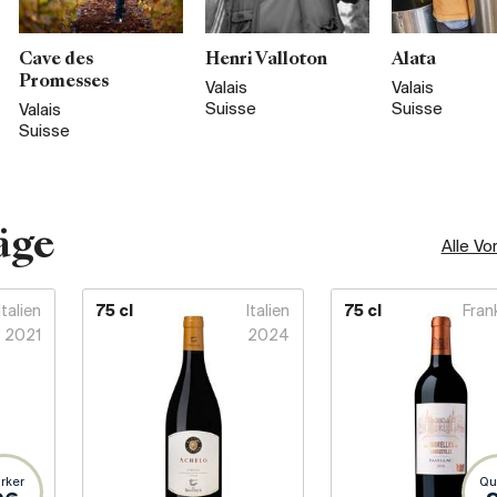
Cave des
Henri Valloton
Alata
Promesses
Valais
Valais
Suisse
Suisse
Valais
Suisse
äge
Alle Vo
Italien
75 cl
Italien
75 cl
Fran
2021
2024
rker
Qu