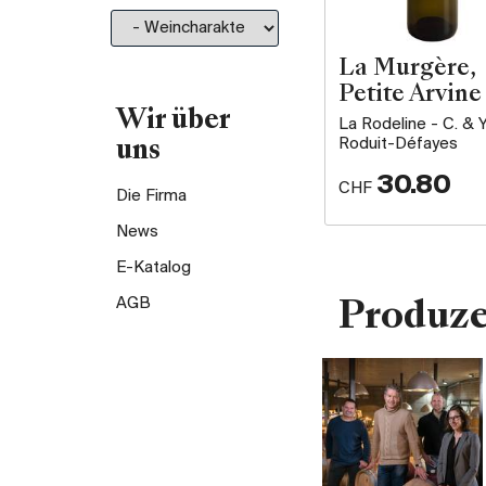
La Murgère,
Petite Arvine
Wir über
La Rodeline - C. & Y
Roduit-Défayes
uns
30.80
CHF
Die Firma
News
E-Katalog
AGB
Produz