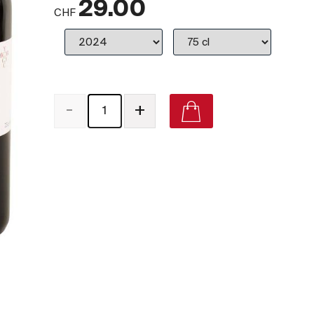
29.00
CHF
-
+
Les Epalins Syrah 2015 on Vivino