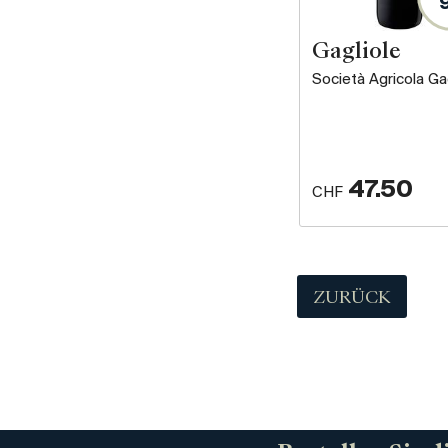
Gagliole
Società Agricola Ga
47.50
CHF
ZURÜCK