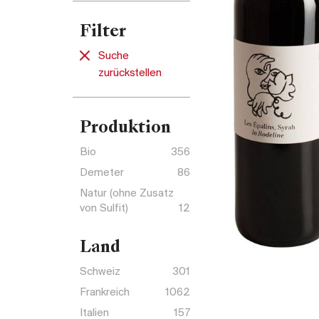
Filter
Suche
zurückstellen
Produktion
Bio
356
Demeter
86
Natur (ohne Zusatz
von Sulfit)
12
Land
Schweiz
301
Frankreich
1062
Italien
157