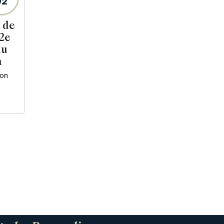
92
 de
2e
au
n
ron