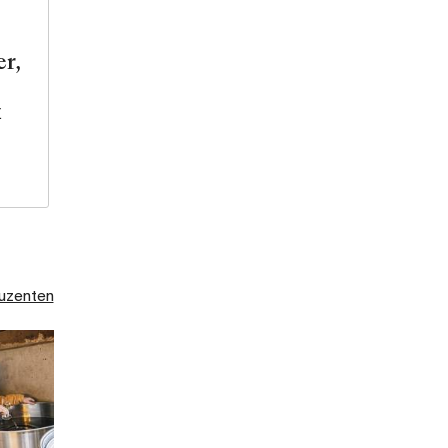
r,
.
duzenten