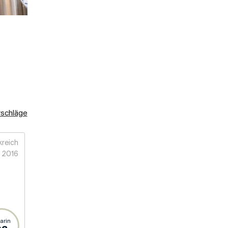
rschläge
kreich
2016
arin