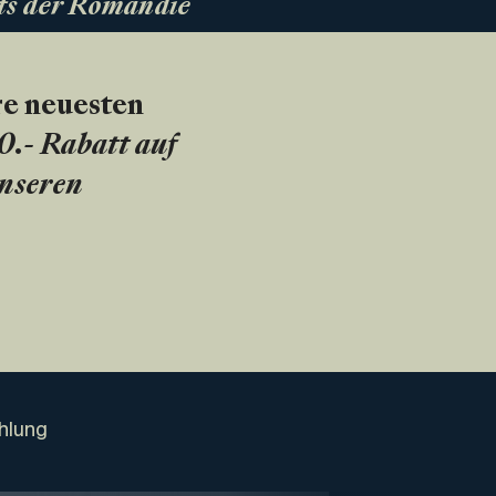
ts der Romandie
re neuesten
20.- Rabatt auf
unseren
hlung