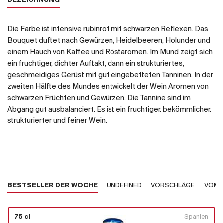
BEZEICHNUNG
Die Farbe ist intensive rubinrot mit schwarzen Reflexen. Das
Bouquet duftet nach Gewürzen, Heidelbeeren, Holunder und
einem Hauch von Kaffee und Röstaromen. Im Mund zeigt sich
ein fruchtiger, dichter Auftakt, dann ein strukturiertes,
geschmeidiges Gerüst mit gut eingebetteten Tanninen. In der
zweiten Hälfte des Mundes entwickelt der Wein Aromen von
schwarzen Früchten und Gewürzen. Die Tannine sind im
Abgang gut ausbalanciert. Es ist ein fruchtiger, bekömmlicher,
strukturierter und feiner Wein.
BESTSELLER DER WOCHE
UNDEFINED
VORSCHLÄGE
VOM 
75 cl
Spanien