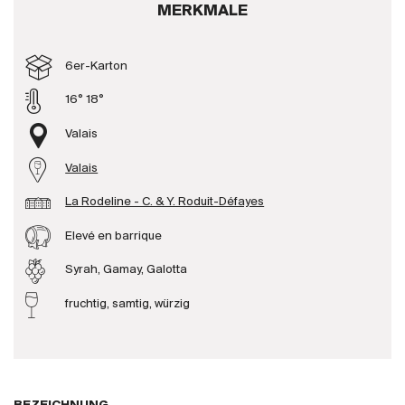
MERKMALE
Produzenten
6er-Karton
Wir über uns
16° 18°
Die Firma
{{Si
Valais
News
Valais
E-Katalog
AGB
La Rodeline - C. & Y. Roduit-Défayes
Elevé en barrique
Syrah, Gamay, Galotta
fruchtig, samtig, würzig