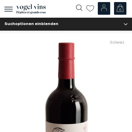
0
Navigation
zeigen
Suchoptionen einblenden
Fr
De
Unsere Weine
Schweiz
Champagner
Weissweine
Roséweine
Rotweine
Schaumweine
Spirituosen
Diverse
Unsere Weine nach Ländern
Schweiz