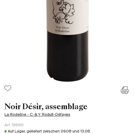
Frankreich
Italien
Spanien
Südafrika
Deutschand
Argentinien
Australien
Österreich
Brasilien
Chili
USA
Ungarn
Noir Désir, assemblage
Libanon
La Rodeline - C. & Y. Roduit-Défayes
Neuseeland
Art.
19680
Portugal
Auf Lager, geliefert zwischen
09.08
und
13.08
.