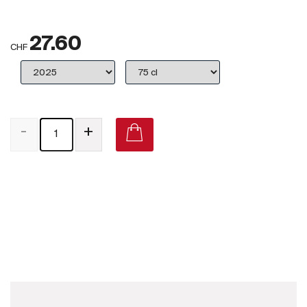
Großbritannien
27.60
Subskriptionsweine
CHF
2025
Promotionen
-
+
Degustationspakete
Checkout
Noir Desir Valais Assemblage Rouge 2016 on Vivino
Bio-Weine
Demeter-Weine
Natur-Weine
Neuheiten