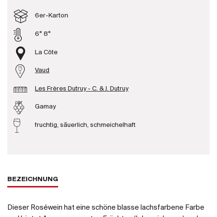
Produzenten
6er-Karton
6° 8°
Wir über uns
La Côte
Die Firma
{{Si
Vaud
News
Les Frères Dutruy - C. & J. Dutruy
E-Katalog
AGB
Gamay
fruchtig, säuerlich, schmeichelhaft
BEZEICHNUNG
Dieser Roséwein hat eine schöne blasse lachsfarbene Farbe