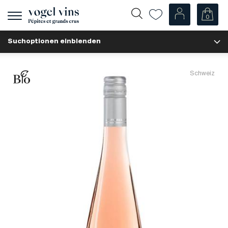
0
Navigation
zeigen
Suchoptionen einblenden
Fr
De
Unsere Weine
Schweiz
Champagner
Weissweine
Roséweine
Rotweine
Schaumweine
Spirituosen
Diverse
Unsere Weine nach Ländern
Schweiz