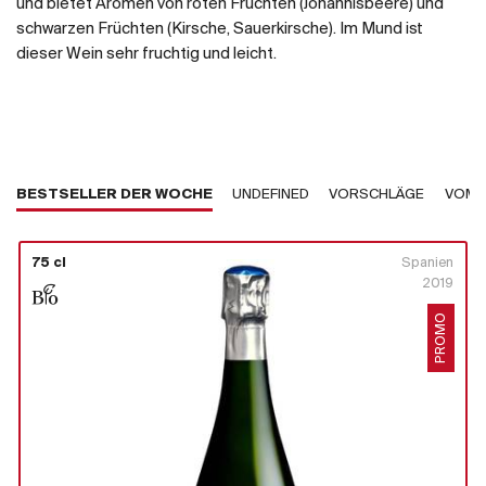
und bietet Aromen von roten Früchten (Johannisbeere) und
schwarzen Früchten (Kirsche, Sauerkirsche). Im Mund ist
dieser Wein sehr fruchtig und leicht.
BESTSELLER DER WOCHE
UNDEFINED
VORSCHLÄGE
VOM 
75 cl
Spanien
2019
PROMO