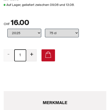
Großbritannien
Auf Lager, geliefert zwischen
09.08
und
13.08
.
Subskriptionsweine
16.00
2025
CHF
Promotionen
Degustationspakete
-
+
Checkout
Bio-Weine
Demeter-Weine
Natur-Weine
MERKMALE
Neuheiten