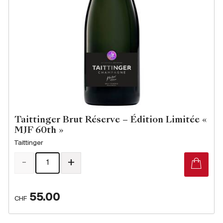
Taittinger Brut Réserve – Édition Limitée «
MJF 60th »
Taittinger
-
+
55.00
CHF