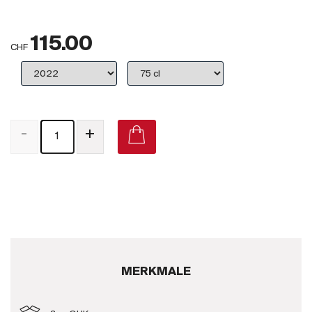
Großbritannien
115.00
Subskriptionsweine
CHF
2025
Promotionen
-
+
Degustationspakete
Checkout
Bio-Weine
Demeter-Weine
Natur-Weine
MERKMALE
Neuheiten