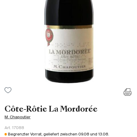
Frankreich
Italien
Spanien
Südafrika
Deutschand
Argentinien
Australien
Österreich
Brasilien
Chili
USA
Ungarn
Côte-Rôtie La Mordorée
Libanon
M. Chapoutier
Neuseeland
Art.
17088
Portugal
Begrenzter Vorrat, geliefert zwischen
09.08
und
13.08
.