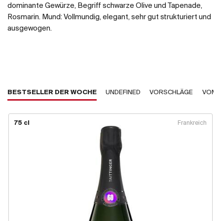
dominante Gewürze, Begriff schwarze Olive und Tapenade,
Rosmarin. Mund: Vollmundig, elegant, sehr gut strukturiert und
ausgewogen.
BESTSELLER DER WOCHE
UNDEFINED
VORSCHLÄGE
VOM 
75 cl
Frankreich