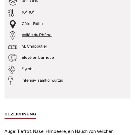
3er-OHK
Produzenten
16° 18°
Côte -Rôtie
Wir über uns
Vallée du Rhône
Die Firma
{{Si
M. Chapoutier
News
E-Katalog
Elevé en barrique
AGB
Syrah
intensiv, samtig, würzig
BEZEICHNUNG
Auge: Tiefrot. Nase: Himbeere, ein Hauch von Veilchen,