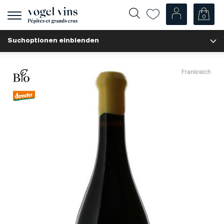
0
Navigation
zeigen
Suchoptionen einblenden
Fr
De
Unsere Weine
Frankreich
Champagner
Weissweine
Roséweine
Rotweine
Schaumweine
Spirituosen
Diverse
Unsere Weine nach Ländern
Schweiz