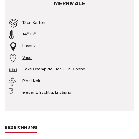
MERKMALE
Produzenten
12er-Karton
Wir über uns
14° 16°
Die Firma
{{Si
Lavaux
News
Vaud
E-Katalog
AGB
Cave Champ de Clos - Ch. Conne
Pinot Noir
elegant, fruchtig, knusprig
BEZEICHNUNG