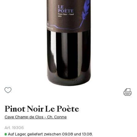
Frankreich
Italien
Spanien
Südafrika
Deutschand
Argentinien
Australien
Österreich
Brasilien
Chili
USA
Ungarn
Pinot Noir Le Poète
Libanon
Cave Champ de Clos - Ch. Conne
Neuseeland
Art.
19306
Portugal
Auf Lager, geliefert zwischen
09.08
und
13.08
.