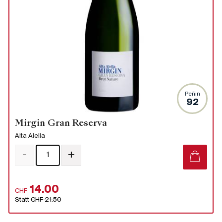
Peñin
92
Mirgin Gran Reserva
Alta Alella
-
+
14.00
CHF
Statt
CHF 21.50