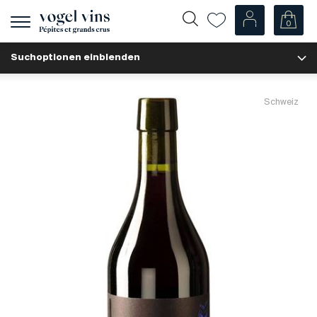
0
Navigation
zeigen
Suchoptionen einblenden
Fr
De
Unsere Weine
Schweiz
Champagner
Weissweine
Roséweine
Rotweine
Schaumweine
Spirituosen
Diverse
Unsere Weine nach Ländern
Schweiz