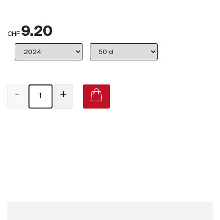
Großbritannien
9.20
Subskriptionsweine
CHF
2025
Promotionen
-
+
Degustationspakete
Checkout
Champ de Clos Le Poete Pinot Noir on Vivino
Bio-Weine
Demeter-Weine
Natur-Weine
Neuheiten