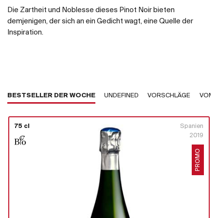
Die Zartheit und Noblesse dieses Pinot Noir bieten
demjenigen, der sich an ein Gedicht wagt, eine Quelle der
Inspiration.
BESTSELLER DER WOCHE
UNDEFINED
VORSCHLÄGE
VOM 
75 cl
Spanien
2019
PROMO