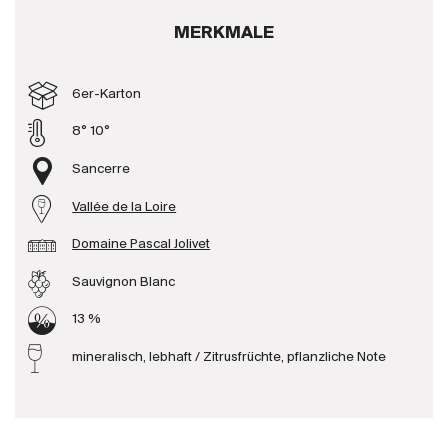
Produzenten
MERKMALE
Wir über uns
6er-Karton
Die Firma
8° 10°
{{Si
News
Sancerre
E-Katalog
Vallée de la Loire
AGB
Domaine Pascal Jolivet
Sauvignon Blanc
13 %
mineralisch, lebhaft / Zitrusfrüchte, pflanzliche Note