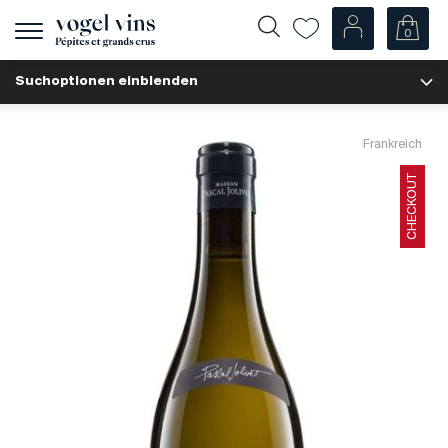
0
Navigation
zeigen
Suchoptionen einblenden
Fr
De
Unsere Weine
Frankreich
Champagner
CHECKOUT
Weissweine
Roséweine
Rotweine
Schaumweine
Spirituosen
Diverse
Unsere Weine nach Ländern
Schweiz