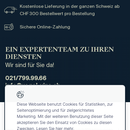
Kostenlose Lieferung in der ganzen Schweiz ab
CHF 300 Bestellwert pro Bestellung
Sichere Online-Zahlung
EIN EXPERTENTEAM ZU IHREN
DIENSTEN
Wir sind für Sie da!
021/799.99.66
info@vogel-vins.ch
Diese Webseite benutzt Cookies für Statistiken, zur
Seitenoptimierung und für zielgerichtetes
Marketing. Mit der weiteren Benutzung dieser Seite
akzeptieren Sie den Einsatz von Cookies zu diesen
Zwecken. Lesen Sie hier mehr.
News
Über uns
Allgemeine Geschäftbedingungen