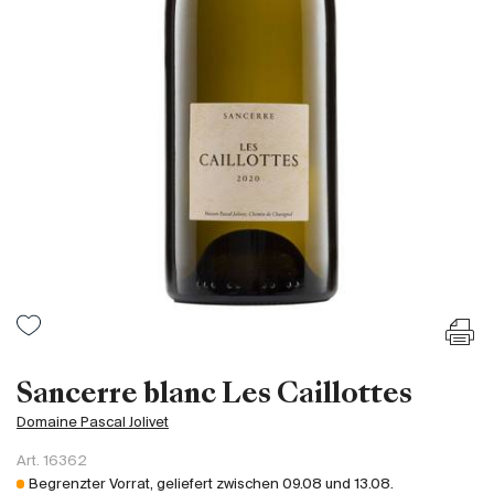
Frankreich
Italien
Spanien
Südafrika
Deutschand
Argentinien
Australien
Österreich
Brasilien
Chili
USA
Ungarn
Sancerre blanc Les Caillottes
Libanon
Domaine Pascal Jolivet
Neuseeland
Art.
16362
Portugal
Begrenzter Vorrat, geliefert zwischen
09.08
und
13.08
.