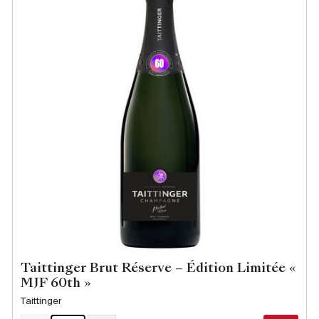
Taittinger Brut Réserve – Édition Limitée «
MJF 60th »
Taittinger